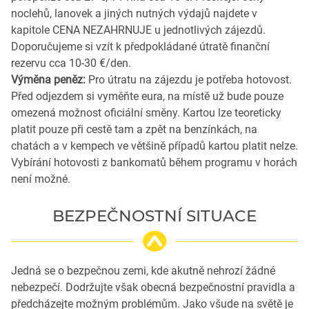
noclehů, lanovek a jiných nutných výdajů najdete v
kapitole CENA NEZAHRNUJE u jednotlivých zájezdů.
Doporučujeme si vzít k předpokládané útratě finanční
rezervu cca 10-30 €/den.
Výměna peněz:
Pro útratu na zájezdu je potřeba hotovost.
Před odjezdem si vyměňte eura, na místě už bude pouze
omezená možnost oficiální směny. Kartou lze teoreticky
platit pouze při cestě tam a zpět na benzínkách, na
chatách a v kempech ve většině případů kartou platit nelze.
Vybírání hotovosti z bankomatů během programu v horách
není možné.
BEZPEČNOSTNÍ SITUACE
Jedná se o bezpečnou zemi, kde akutně nehrozí žádné
nebezpečí. Dodržujte však obecná bezpečnostní pravidla a
předcházejte možným problémům. Jako všude na světě je