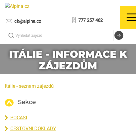
777 257 462
ck@alpina.cz
Vyhledat zájezd
ITÁLIE - INFORMACE K
ZÁJEZDŮM
Itálie - seznam zájezdů
Sekce
POČASÍ
CESTOVNÍ DOKLADY