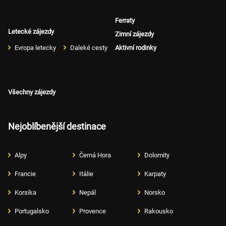
Ferraty
Letecké zájezdy
Zimní zájezdy
Evropa letecky
Daleké cesty
Aktivní rodinky
Všechny zájezdy
Nejoblíbenější destinace
Alpy
Černá Hora
Dolomity
Francie
Itálie
Karpaty
Korsika
Nepál
Norsko
Portugalsko
Provence
Rakousko