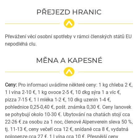
PŘEJEZD HRANIC
Převážení věcí osobní spotřeby v rámci členských států EU
nepodléhá clu.
MĚNA A KAPESNÉ
Ceny:
Pro informaci uvádíme některé ceny: 1 kg chleba 2 €,
1 l vína 2-10 €, 1 kg ovoce 2-5 €, 10 dkg sýra 1 a víc €,
pizza 7-15 €, 1 l mléka 1-2 €, 10 dkg uzenin 1-4 €,
pohlednice 0,25-0,40 €, pošt. známka 0,30 €. Ceny lanovek
se pohybují okolo 10-30 €. Ubytování na chatách stojí cca
22-26 € za osobu za 1 noc, členové Alpenverein sleva 50 %,
tj. 11-13 €, ceny večeří cca 12 €, snídaně cca 8 €, vydatná
polopenze cca 27 €, 1 l vína cca 10 €. Přesnější ceny