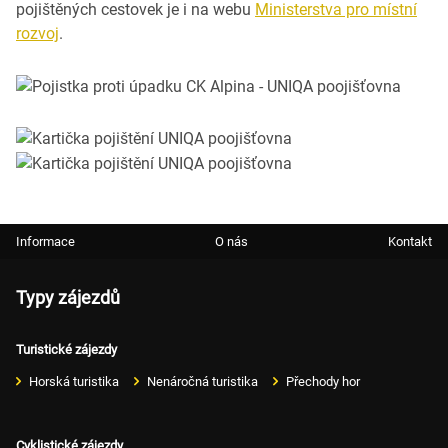
pojištěných cestovek je i na webu
Ministerstva pro místní
rozvoj
.
Informace
O nás
Kontakt
Typy zájezdů
Turistické zájezdy
Horská turistika
Nenáročná turistika
Přechody hor
Cyklistické zájezdy