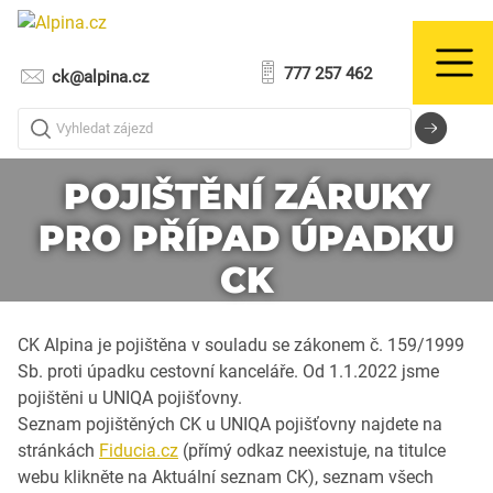
777 257 462
ck@alpina.cz
Vyhledat zájezd
POJIŠTĚNÍ ZÁRUKY
PRO PŘÍPAD ÚPADKU
CK
CK Alpina je pojištěna v souladu se zákonem č. 159/1999
Sb. proti úpadku cestovní kanceláře. Od 1.1.2022 jsme
pojištěni u UNIQA pojišťovny.
Seznam pojištěných CK u UNIQA pojišťovny najdete na
stránkách
Fiducia.cz
(přímý odkaz neexistuje, na titulce
webu klikněte na Aktuální seznam CK), seznam všech