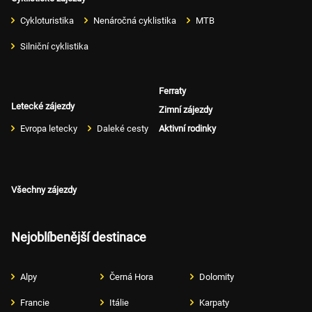
Cykloturistika
Nenáročná cyklistika
MTB
Silniční cyklistika
Ferraty
Letecké zájezdy
Zimní zájezdy
Evropa letecky
Daleké cesty
Aktivní rodinky
Všechny zájezdy
Nejoblíbenější destinace
Alpy
Černá Hora
Dolomity
Francie
Itálie
Karpaty