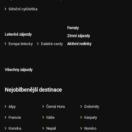
Silniční cyklistika
Ferraty
Letecké zájezdy
Zimní zájezdy
Evropa letecky
Daleké cesty
Aktivní rodinky
Všechny zájezdy
Nejoblíbenější destinace
Alpy
Černá Hora
Dolomity
Francie
Itálie
Karpaty
Korsika
Nepál
Norsko