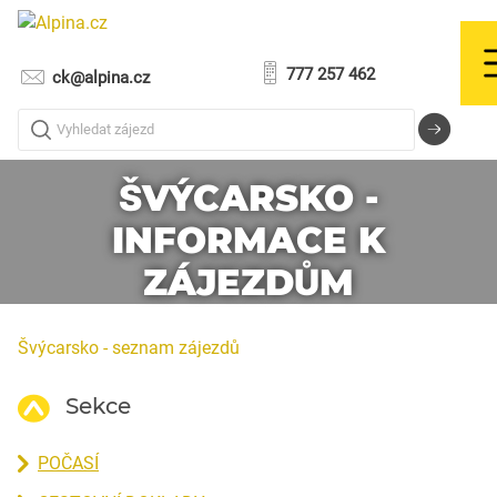
777 257 462
ck@alpina.cz
Vyhledat zájezd
ŠVÝCARSKO -
INFORMACE K
ZÁJEZDŮM
Švýcarsko - seznam zájezdů
Sekce
POČASÍ