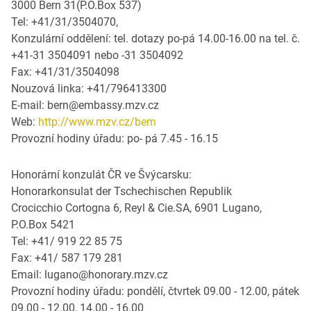
3000 Bern 31(P.O.Box 537)
Tel: +41/31/3504070,
Konzulární oddělení: tel. dotazy po-pá 14.00-16.00 na tel. č.
+41-31 3504091 nebo -31 3504092
Fax: +41/31/3504098
Nouzová linka: +41/796413300
E-mail: bern@embassy.mzv.cz
Web:
http://www.mzv.cz/bern
Provozní hodiny úřadu: po- pá 7.45 - 16.15
Honorární konzulát ČR ve Švýcarsku:
Honorarkonsulat der Tschechischen Republik
Crocicchio Cortogna 6, Reyl & Cie.SA, 6901 Lugano,
P.O.Box 5421
Tel: +41/ 919 22 85 75
Fax: +41/ 587 179 281
Email: lugano@honorary.mzv.cz
Provozní hodiny úřadu: pondělí, čtvrtek 09.00 - 12.00, pátek
09.00 - 12.00, 14.00 - 16.00