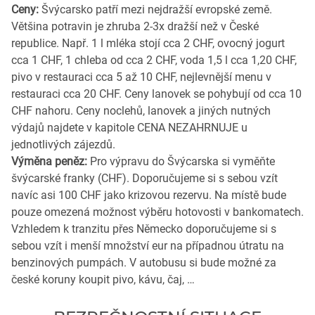
Ceny:
Švýcarsko patří mezi nejdražší evropské země.
Většina potravin je zhruba 2-3x dražší než v České
republice. Např. 1 l mléka stojí cca 2 CHF, ovocný jogurt
cca 1 CHF, 1 chleba od cca 2 CHF, voda 1,5 l cca 1,20 CHF,
pivo v restauraci cca 5 až 10 CHF, nejlevnější menu v
restauraci cca 20 CHF. Ceny lanovek se pohybují od cca 10
CHF nahoru. Ceny noclehů, lanovek a jiných nutných
výdajů najdete v kapitole CENA NEZAHRNUJE u
jednotlivých zájezdů.
Výměna peněz:
Pro výpravu do Švýcarska si vyměňte
švýcarské franky (CHF). Doporučujeme si s sebou vzít
navíc asi 100 CHF jako krizovou rezervu. Na místě bude
pouze omezená možnost výběru hotovosti v bankomatech.
Vzhledem k tranzitu přes Německo doporučujeme si s
sebou vzít i menší množství eur na případnou útratu na
benzinových pumpách. V autobusu si bude možné za
české koruny koupit pivo, kávu, čaj, …