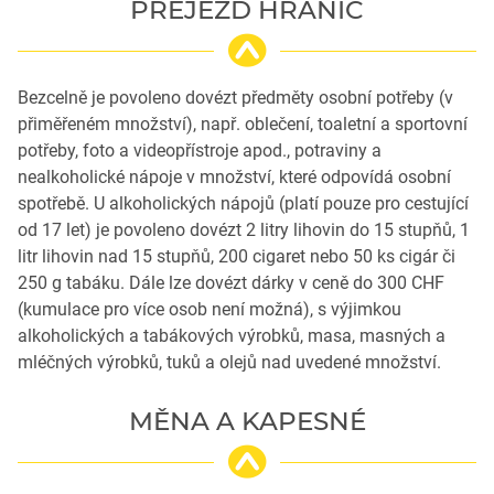
PŘEJEZD HRANIC
Bezcelně je povoleno dovézt předměty osobní potřeby (v
přiměřeném množství), např. oblečení, toaletní a sportovní
potřeby, foto a videopřístroje apod., potraviny a
nealkoholické nápoje v množství, které odpovídá osobní
spotřebě. U alkoholických nápojů (platí pouze pro cestující
od 17 let) je povoleno dovézt 2 litry lihovin do 15 stupňů, 1
litr lihovin nad 15 stupňů, 200 cigaret nebo 50 ks cigár či
250 g tabáku. Dále lze dovézt dárky v ceně do 300 CHF
(kumulace pro více osob není možná), s výjimkou
alkoholických a tabákových výrobků, masa, masných a
mléčných výrobků, tuků a olejů nad uvedené množství.
MĚNA A KAPESNÉ