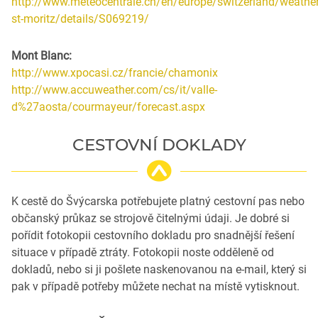
http://www.meteocentrale.ch/en/europe/switzerland/weather
st-moritz/details/S069219/
Mont Blanc:
http://www.xpocasi.cz/francie/chamonix
http://www.accuweather.com/cs/it/valle-
d%27aosta/courmayeur/forecast.aspx
CESTOVNÍ DOKLADY
K cestě do Švýcarska potřebujete platný cestovní pas nebo
občanský průkaz se strojově čitelnými údaji. Je dobré si
pořídit fotokopii cestovního dokladu pro snadnější řešení
situace v případě ztráty. Fotokopii noste odděleně od
dokladů, nebo si ji pošlete naskenovanou na e-mail, který si
pak v případě potřeby můžete nechat na místě vytisknout.