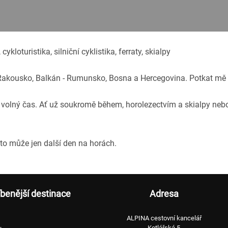
ykloturistika, silniční cyklistika, ferraty, skialpy
, Rakousko, Balkán - Rumunsko, Bosna a Hercegovina. Potkat mě
ý volný čas. Ať už soukromě během, horolezectvím a skialpy neb
 to může jen další den na horách.
íbenější destinace
Adresa
ALPINA cestovní kancelář
Kotlářská 5