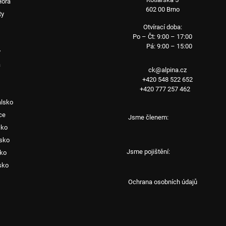
Hora
602 00 Brno
ty
Otvírací doba:
Po – Čt: 9:00 – 17:00
Pá: 9:00 – 15:00
y
a
ck@alpina.cz
+420 548 522 652
+420 777 257 462
alsko
ce
Jsme členem:
sko
sko
Jsme pojištění:
sko
sko
Ochrana osobních údajů