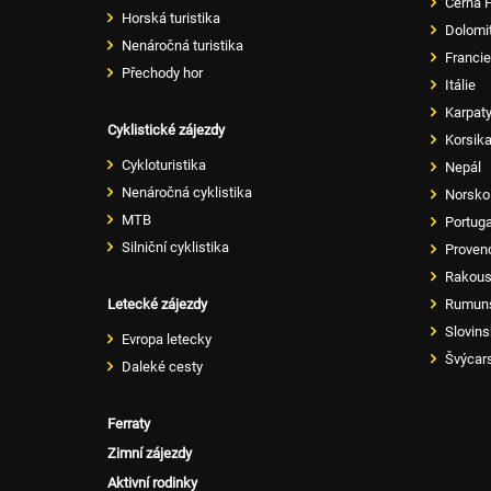
Černá 
Horská turistika
Dolomi
Nenáročná turistika
Francie
Přechody hor
Itálie
Karpat
Cyklistické zájezdy
Korsik
Cykloturistika
Nepál
Nenáročná cyklistika
Norsko
MTB
Portug
Silniční cyklistika
Proven
Rakou
Letecké zájezdy
Rumun
Slovin
Evropa letecky
Švýcar
Daleké cesty
Ferraty
Zimní zájezdy
Aktivní rodinky