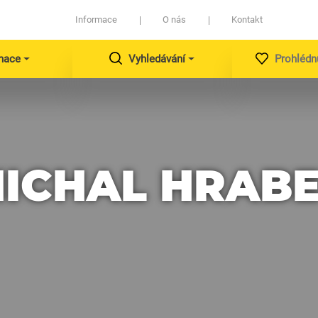
Informace
O nás
Kontakt
nace
Vyhledávání
Prohlédn
ICHAL HRAB