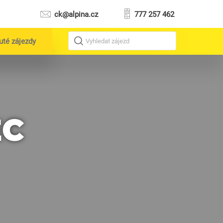
ck@alpina.cz
777 257 462
uté zájezdy
Vyhledat zájezd
EC