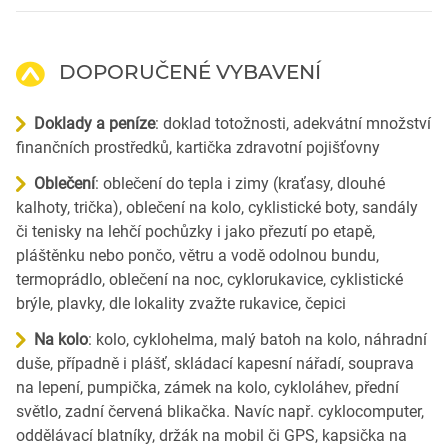
DOPORUČENÉ VYBAVENÍ
Doklady a peníze
: doklad totožnosti, adekvátní množství
finančních prostředků, kartička zdravotní pojišťovny
Oblečení
: oblečení do tepla i zimy (kraťasy, dlouhé
kalhoty, trička), oblečení na kolo, cyklistické boty, sandály
či tenisky na lehčí pochůzky i jako přezutí po etapě,
pláštěnku nebo pončo, větru a vodě odolnou bundu,
termoprádlo, oblečení na noc, cyklorukavice, cyklistické
brýle, plavky, dle lokality zvažte rukavice, čepici
Na kolo
: kolo, cyklohelma, malý batoh na kolo, náhradní
duše, případně i plášť, skládací kapesní nářadí, souprava
na lepení, pumpička, zámek na kolo, cykloláhev, přední
světlo, zadní červená blikačka. Navíc např. cyklocomputer,
oddělávací blatníky, držák na mobil či GPS, kapsička na