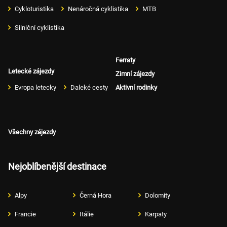
Cykloturistika
Nenáročná cyklistika
MTB
Silniční cyklistika
Ferraty
Letecké zájezdy
Zimní zájezdy
Evropa letecky
Daleké cesty
Aktivní rodinky
Všechny zájezdy
Nejoblíbenější destinace
Alpy
Černá Hora
Dolomity
Francie
Itálie
Karpaty