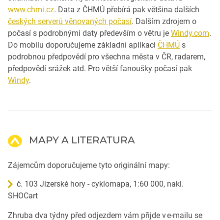
www.chmi.cz
. Data z ČHMÚ přebírá pak většina dalších
českých serverů věnovaných počasí
. Dalším zdrojem o
počasí s podrobnými daty především o větru je
Windy.com
.
Do mobilu doporučujeme základní aplikaci
ČHMÚ
s
podrobnou předpovědí pro všechna města v ČR, radarem,
předpovědí srážek atd. Pro větší fanoušky počasí pak
Windy
.
MAPY A LITERATURA
Zájemcům doporučujeme tyto originální mapy:
č. 103 Jizerské hory - cyklomapa, 1:60 000, nakl.
SHOCart
Zhruba dva týdny před odjezdem vám přijde v e-mailu se