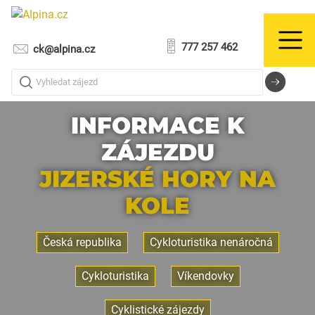
777 257 462
ck@alpina.cz
Vyhledat zájezd
INFORMACE K
ZÁJEZDU
JIZERSKÉ HORY NA
KOLE
Česká republika
Cykloturistika nenáročná
Cykloturistika
Víkendovky
Cyklistické zájezdy