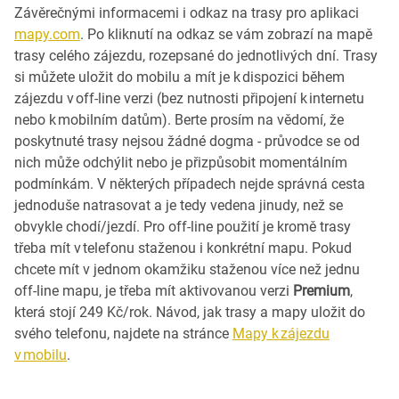
Závěrečnými informacemi i odkaz na trasy pro aplikaci
mapy.com
. Po kliknutí na odkaz se vám zobrazí na mapě
trasy celého zájezdu, rozepsané do jednotlivých dní. Trasy
si můžete uložit do mobilu a mít je k dispozici během
zájezdu v off-line verzi (bez nutnosti připojení k internetu
nebo k mobilním datům). Berte prosím na vědomí, že
poskytnuté trasy nejsou žádné dogma - průvodce se od
nich může odchýlit nebo je přizpůsobit momentálním
podmínkám. V některých případech nejde správná cesta
jednoduše natrasovat a je tedy vedena jinudy, než se
obvykle chodí/jezdí. Pro off-line použití je kromě trasy
třeba mít v telefonu staženou i konkrétní mapu. Pokud
chcete mít v jednom okamžiku staženou více než jednu
off-line mapu, je třeba mít aktivovanou verzi
Premium
,
která stojí 249 Kč/rok. Návod, jak trasy a mapy uložit do
svého telefonu, najdete na stránce
Mapy k zájezdu
v mobilu
.