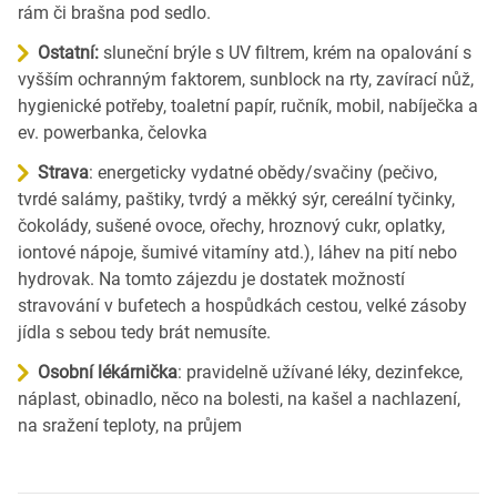
rám či brašna pod sedlo.
Ostatní:
sluneční brýle s UV filtrem, krém na opalování s
vyšším ochranným faktorem, sunblock na rty, zavírací nůž,
hygienické potřeby, toaletní papír, ručník, mobil, nabíječka a
ev. powerbanka, čelovka
Strava
: energeticky vydatné obědy/svačiny (pečivo,
tvrdé salámy, paštiky, tvrdý a měkký sýr, cereální tyčinky,
čokolády, sušené ovoce, ořechy, hroznový cukr, oplatky,
iontové nápoje, šumivé vitamíny atd.), láhev na pití nebo
hydrovak. Na tomto zájezdu je dostatek možností
stravování v bufetech a hospůdkách cestou, velké zásoby
jídla s sebou tedy brát nemusíte.
Osobní lékárnička
: pravidelně užívané léky, dezinfekce,
náplast, obinadlo, něco na bolesti, na kašel a nachlazení,
na sražení teploty, na průjem