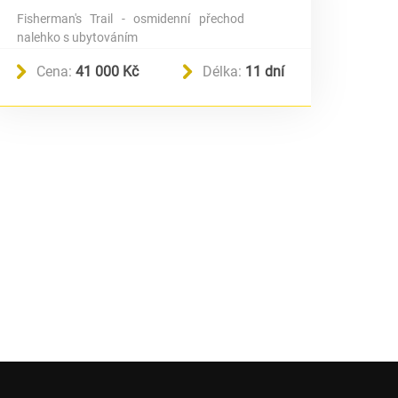
Fisherman's Trail - osmidenní přechod
nalehko s ubytováním
Cena:
41 000 Kč
Délka:
11 dní