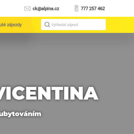
ck@alpina.cz
777 257 462
uté zájezdy
Vyhledat zájezd
VICENTINA
s ubytováním