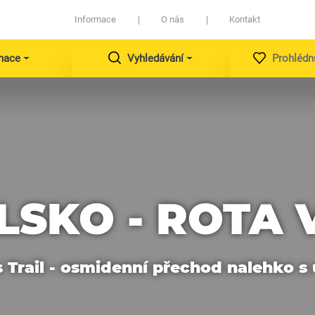
Informace
O nás
Kontakt
nace
Vyhledávání
Prohlédn
SKO - ROTA 
 Trail - osmidenní přechod nalehko 