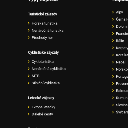
Alpy
Turistické zájezdy
Černá 
Horská turistika
Dolomi
Nenáročná turistika
Francie
Přechody hor
Itálie
Karpat
Cyklistické zájezdy
Korsik
Cykloturistika
Nepál
Nenáročná cyklistika
Norsko
MTB
Portug
Silniční cyklistika
Proven
Rakou
Letecké zájezdy
Rumun
Slovin
Evropa letecky
Švýcar
Daleké cesty