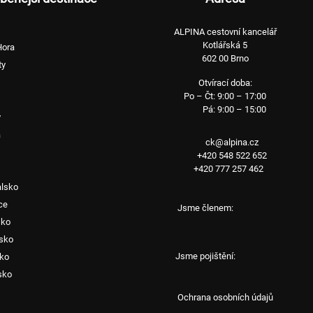
ALPINA cestovní kancelář
Kotlářská 5
Hora
602 00 Brno
ty
Otvírací doba:
Po – Čt: 9:00 – 17:00
Pá: 9:00 – 15:00
y
a
ck@alpina.cz
+420 548 522 652
+420 777 257 462
alsko
ce
Jsme členem:
sko
sko
Jsme pojištění:
sko
sko
Ochrana osobních údajů