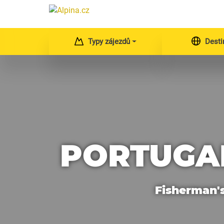
Typy zájezdů
Desti
PORTUGAL
Fisherman's