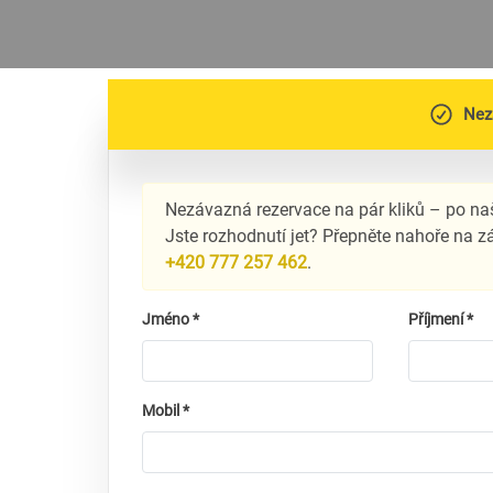
Nez
Nezávazná rezervace na pár kliků – po na
Jste rozhodnutí jet? Přepněte nahoře na 
+420 777 257 462
.
Jméno *
Příjmení *
Mobil *