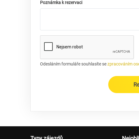
Poznámka k rezervaci
Odesláním formuláře souhlasíte se
zpracováním os
R
Typy zájezdů
Nejobl