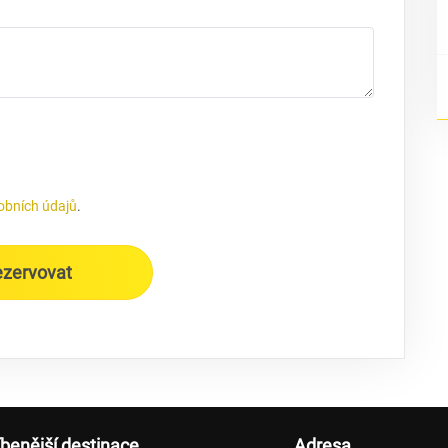
obních údajů
.
ezervovat
íbenější destinace
Adresa