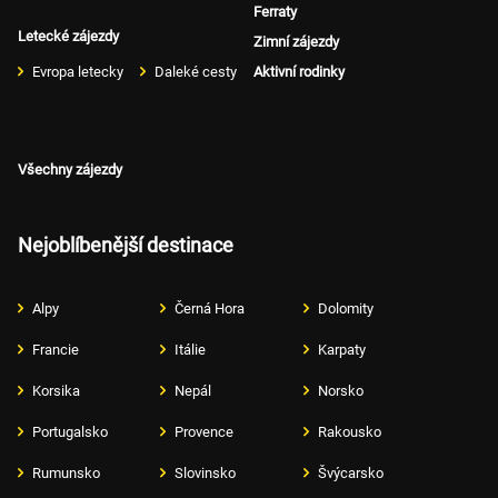
Ferraty
Letecké zájezdy
Zimní zájezdy
Evropa letecky
Daleké cesty
Aktivní rodinky
Všechny zájezdy
Nejoblíbenější destinace
Alpy
Černá Hora
Dolomity
Francie
Itálie
Karpaty
Korsika
Nepál
Norsko
Portugalsko
Provence
Rakousko
Rumunsko
Slovinsko
Švýcarsko