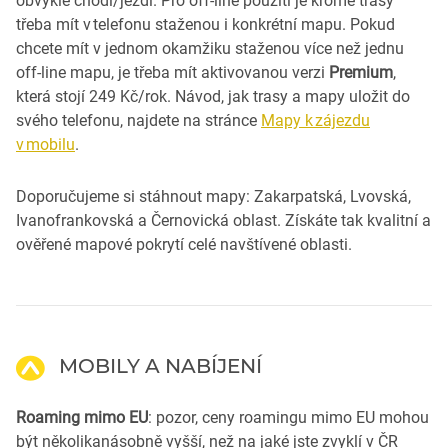
obvykle chodí/jezdí. Pro off-line použití je kromě trasy
třeba mít v telefonu staženou i konkrétní mapu. Pokud
chcete mít v jednom okamžiku staženou více než jednu
off-line mapu, je třeba mít aktivovanou verzi
Premium
,
která stojí 249 Kč/rok. Návod, jak trasy a mapy uložit do
svého telefonu, najdete na stránce
Mapy k zájezdu
v mobilu
.
Doporučujeme si stáhnout mapy: Zakarpatská, Lvovská,
Ivanofrankovská a Černovická oblast. Získáte tak kvalitní a
ověřené mapové pokrytí celé navštívené oblasti.
MOBILY A NABÍJENÍ
Roaming mimo EU
: pozor, ceny roamingu mimo EU mohou
být několikanásobně vyšší, než na jaké jste zvyklí v ČR