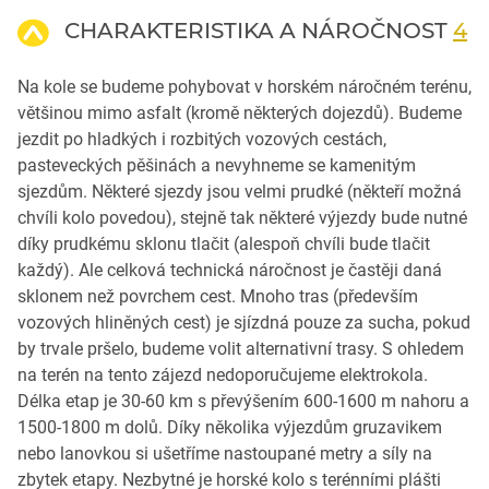
CHARAKTERISTIKA A NÁROČNOST
4
Na kole se budeme pohybovat v horském náročném terénu,
většinou mimo asfalt (kromě některých dojezdů). Budeme
jezdit po hladkých i rozbitých vozových cestách,
pasteveckých pěšinách a nevyhneme se kamenitým
sjezdům. Některé sjezdy jsou velmi prudké (někteří možná
chvíli kolo povedou), stejně tak některé výjezdy bude nutné
díky prudkému sklonu tlačit (alespoň chvíli bude tlačit
každý). Ale celková technická náročnost je častěji daná
sklonem než povrchem cest. Mnoho tras (především
vozových hliněných cest) je sjízdná pouze za sucha, pokud
by trvale pršelo, budeme volit alternativní trasy. S ohledem
na terén na tento zájezd nedoporučujeme elektrokola.
Délka etap je 30-60 km s převýšením 600-1600 m nahoru a
1500-1800 m dolů. Díky několika výjezdům gruzavikem
nebo lanovkou si ušetříme nastoupané metry a síly na
zbytek etapy. Nezbytné je horské kolo s terénními plášti