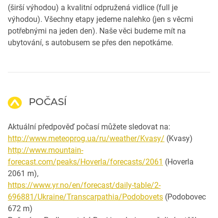
(širší výhodou) a kvalitní odpružená vidlice (full je
výhodou). Všechny etapy jedeme nalehko (jen s věcmi
potřebnými na jeden den). Naše věci budeme mít na
ubytování, s autobusem se přes den nepotkáme.
POČASÍ
Aktuální předpověď počasí můžete sledovat na:
http://www.meteoprog.ua/ru/weather/Kvasy/
(Kvasy)
http://www.mountain-
forecast.com/peaks/Hoverla/forecasts/2061
(Hoverla
2061 m),
https://www.yr.no/en/forecast/daily-table/2-
696881/Ukraine/Transcarpathia/Podobovets
(Podobovec
672 m)