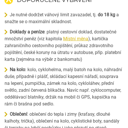
Je nutné dodržet váhový limit zavazadel, tj.
do 18 kg
a
snažte se o maximální skladnost.
Doklady a peníze
: platný cestovní doklad, dostatečné
množství peněz (viz kapitola
Místní měna
), kartička
zahraničního cestovního pojištění, průkaz zdravotního
pojištění, české koruny na útratu v autobuse, příp. platební
karta (zejména na výběr z bankomatu)
Na kolo
: kolo, cyklohelma, malý batoh na kolo, náhradní
duše, případně i plášť, skládací kapesní nářadí, souprava
na lepení, pumpička, zámek na kolo, cykloláhev, přední
světlo, zadní červená blikačka. Navíc např. cyklocomputer,
oddělávací blatníky, držák na mobil či GPS, kapsička na
rám či brašna pod sedlo.
Oblečení
: oblečení do tepla i zimy (kraťasy, dlouhé
kalhoty, trička), oblečení na kolo, cyklistické boty, sandály
či tenisky na lehčí pochůzky i jako přezutí po etapě,