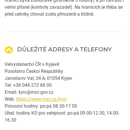
hranici bývá zdlouhavé (průměrně 3 hodiny) a při návratu i
velmi přísné (kontroly zavazadel). Na hranicích je třeba se
před celníky chovat zcela přirozeně a klidně.
DŮLEŽITÉ ADRESY A TELEFONY
Velvyslanectví ČR v Kyjevě:
Posoĺstvo Českoi Respubliky
Jaroslaviv Val, 34 A, 01054 Kyjev
Tel: +38 044 272 68 00
Email: kyiv@mzv.gov.cz
Web:
https://www.mzv.cz/kyiv
Provozní hodiny: po-pá 08.30-17.00
Úřed. hodiny KO pro veřejnost: po-pá 09.00-12.30, 14.00-
16.30