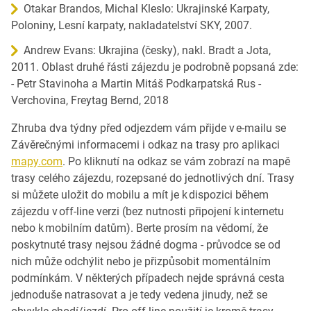
Otakar Brandos, Michal Kleslo: Ukrajinské Karpaty,
Poloniny, Lesní karpaty, nakladatelství SKY, 2007.
Andrew Evans: Ukrajina (česky), nakl. Bradt a Jota,
2011. Oblast druhé řásti zájezdu je podrobně popsaná zde:
- Petr Stavinoha a Martin Mitáš Podkarpatská Rus -
Verchovina, Freytag Bernd, 2018
Zhruba dva týdny před odjezdem vám přijde v e-mailu se
Závěrečnými informacemi i odkaz na trasy pro aplikaci
mapy.com
. Po kliknutí na odkaz se vám zobrazí na mapě
trasy celého zájezdu, rozepsané do jednotlivých dní. Trasy
si můžete uložit do mobilu a mít je k dispozici během
zájezdu v off-line verzi (bez nutnosti připojení k internetu
nebo k mobilním datům). Berte prosím na vědomí, že
poskytnuté trasy nejsou žádné dogma - průvodce se od
nich může odchýlit nebo je přizpůsobit momentálním
podmínkám. V některých případech nejde správná cesta
jednoduše natrasovat a je tedy vedena jinudy, než se