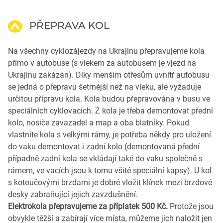
PŘEPRAVA KOL
Na všechny cyklozájezdy na Ukrajinu přepravujeme kola
přímo v autobuse (s vlekem za autobusem je vjezd na
Ukrajinu zakázán). Díky menším otřesům uvnitř autobusu
se jedná o přepravu šetrnější než na vleku, ale vyžaduje
určitou přípravu kola. Kola budou přepravována v busu ve
speciálních cyklovacích. Z kola je třeba demontovat přední
kolo, nosiče zavazadel a map a oba blatníky. Pokud
vlastníte kola s velkými rámy, je potřeba někdy pro uložení
do vaku demontovat i zadní kolo (demontovaná přední
případně zadní kola se vkládají také do vaku společně s
rámem, ve vacích jsou k tomu všité speciální kapsy). U kol
s kotoučovými brzdami je dobré vložit klínek mezi brzdové
desky zabraňující jejich zavzdušnění.
Elektrokola
přepravujeme za příplatek 500 Kč.
Protože jsou
obvykle těžší a zabírají více místa, můžeme jich naložit jen