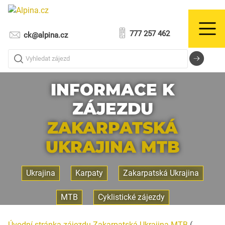
777 257 462
ck@alpina.cz
Vyhledat zájezd
INFORMACE K
ZÁJEZDU
ZAKARPATSKÁ
UKRAJINA MTB
Ukrajina
Karpaty
Zakarpatská Ukrajina
MTB
Cyklistické zájezdy
Úvodní stránka zájezdu Zakarpatská Ukrajina MTB
(