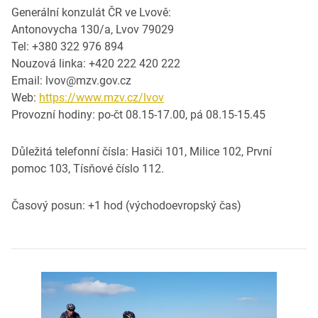
Generální konzulát ČR ve Lvově:
Antonovycha 130/a, Lvov 79029
Tel: +380 322 976 894
Nouzová linka: +420 222 420 222
Email: lvov@mzv.gov.cz
Web:
https://www.mzv.cz/lvov
Provozní hodiny: po-čt 08.15-17.00, pá 08.15-15.45
Důležitá telefonní čísla: Hasiči 101, Milice 102, První
pomoc 103, Tísňové číslo 112.
Časový posun: +1 hod (východoevropský čas)