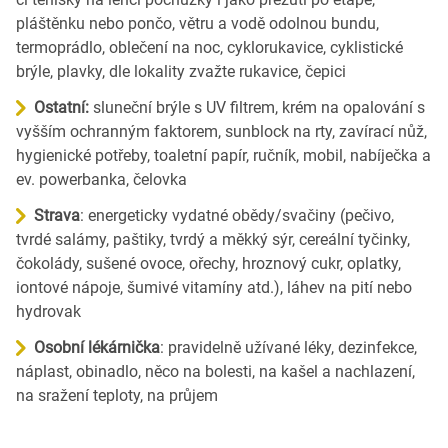
pláštěnku nebo pončo, větru a vodě odolnou bundu,
termoprádlo, oblečení na noc, cyklorukavice, cyklistické
brýle, plavky, dle lokality zvažte rukavice, čepici
Ostatní:
sluneční brýle s UV filtrem, krém na opalování s
vyšším ochranným faktorem, sunblock na rty, zavírací nůž,
hygienické potřeby, toaletní papír, ručník, mobil, nabíječka a
ev. powerbanka, čelovka
Strava
: energeticky vydatné obědy/svačiny (pečivo,
tvrdé salámy, paštiky, tvrdý a měkký sýr, cereální tyčinky,
čokolády, sušené ovoce, ořechy, hroznový cukr, oplatky,
iontové nápoje, šumivé vitamíny atd.), láhev na pití nebo
hydrovak
Osobní lékárnička
: pravidelně užívané léky, dezinfekce,
náplast, obinadlo, něco na bolesti, na kašel a nachlazení,
na sražení teploty, na průjem