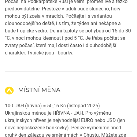
Počasí na Podkarpatské Rusi je velmi proměnlivé a těžko
předpovídatelné. Přestože v údolí bude slunečno, hory
mohou být zcela v mracích. Počítejte i s variantou
dlouhodobějšího deště, i s tím, že týden ani nekápne a
bude tropické vedro. Denní teploty se pohybují od 15 do 30
°C, v noci mohou klesnout i pod 5 °C. Je třeba počítat se
zvraty počasí, které mají dosti často i dlouhodobější
charakter. Typické jsou i bouřky.
MÍSTNÍ MĚNA
100 UAH (hřivna) = 50,16 Kč (listopad 2025)
Ukrajinskou měnou je HŘIVNA - UAH. Pro výměnu
ukrajinských hřiven je nejvhodnější EURO nebo USD (jen
nové nepoškozené bankovky). Peníze vyměníme hned
druhý den zájezdu ve směnárnách v Chustu. Můžete zde