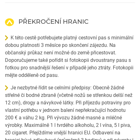
PŘEKROČENÍ HRANIC
K této cestě potřebujete platný cestovní pas s minimální
dobou platnosti 3 měsíce po skončení zájezdu. Na
občanský průkaz není možné do země přicestovat.
Doporučujeme také pořídit si fotokopii dvoustrany pasu s
fotkou pro snadnější řešení v případě jeho ztráty. Fotokopii
mějte odděleně od pasu.
Je nezbytné řídit se celními předpisy: Obecně žádné
střelné či bodné zbraně (včetně nožů se střenkou delší než
12 cm), drogy a návykové látky. Při příjezdu potraviny pro
vlastní potřebu v jednom balení nepřekračující hodnotu
200 € a váhu 2 kg. Při vývozu žádné masné a mléčné
výrobky. Maximálně 1 l tvrdého alkoholu, 2 l vína, 5 l piva,
20 cigaret. Přejíždíme vnější hranici EU. Odbavení na