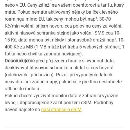
nebo v EU. Ceny záleží na vašem operátorovi a tarifu, který
máte. Pokud nemáte aktivovaný nějaký balíček levného
roamingu mimo EU, tak ceny mohou být např. 30-70
Kč/min volání, příjem hovoru cca polovinu ceny za volání,
aktivní hlasová schránka stejně jako volání, SMS cca 10-
15 Kč, data mohou být někdy i stonásobně dražší např. 10-
400 Kč za MB (1 MB může být třeba 5 webových stránek, 1
fotka nebo chvilku zapnutá navigace).
Doporučujeme
před přejezdem hranic si vypnout data,
deaktivovat hlasovou schránku a hlídat si čas hovorů
(odchozích i příchozích). Pozor, při vypnutých datech
neuvidíte ani žádné mapy, pokud si je předtím nestáhnete
offline do mobilu.
Pokud chcete využívat mobilní data v zahraničí výrazně
levněji, doporučujeme zvážit pořízení eSIM. Podrobný
návod najdete na
naší stránce o eSIM
.