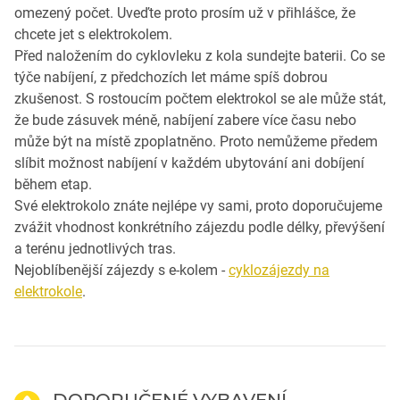
omezený počet. Uveďte proto prosím už v přihlášce, že
chcete jet s elektrokolem.
Před naložením do cyklovleku z kola sundejte baterii. Co se
týče nabíjení, z předchozích let máme spíš dobrou
zkušenost. S rostoucím počtem elektrokol se ale může stát,
že bude zásuvek méně, nabíjení zabere více času nebo
může být na místě zpoplatněno. Proto nemůžeme předem
slíbit možnost nabíjení v každém ubytování ani dobíjení
během etap.
Své elektrokolo znáte nejlépe vy sami, proto doporučujeme
zvážit vhodnost konkrétního zájezdu podle délky, převýšení
a terénu jednotlivých tras.
Nejoblíbenější zájezdy s e-kolem -
cyklozájezdy na
elektrokole
.
DOPORUČENÉ VYBAVENÍ