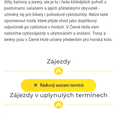
štíty, kaňony a jezery, ale je tu i řada klidnějších pohoří s
pastvinami, salašemi a jejich přátelskými obyvateli -
učiněný ráj pro bikery i pohodové cykloturisty. Nelze také
opomenout moře, které přijde vhod jako doplňkový
odpočinek po cyklistice v horách. V Černé Hoře vám
nabízíme cyklozájezdy s ubytováním a snídaní. Trasy a
terény jsou v Černé Hoře určeny především pro horská kola.
Zájezdy
Řádkový seznam termínů
Zájezdy v uplynulých termínech