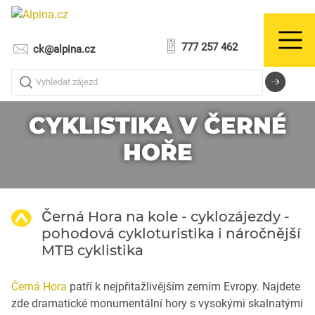
777 257 462
ck@alpina.cz
Vyhledat zájezd
CYKLISTIKA V ČERNÉ
HOŘE
Černá Hora na kole - cyklozájezdy -
pohodová cykloturistika i náročnější
MTB cyklistika
Černá Hora
patří k nejpřitažlivějším zemím Evropy. Najdete
zde dramatické monumentální hory s vysokými skalnatými