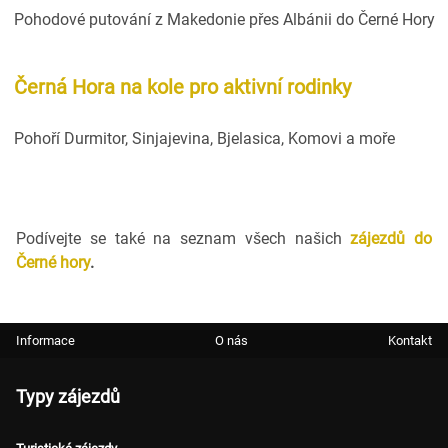
Pohodové putování z Makedonie přes Albánii do Černé Hory
Černá Hora na kole pro aktivní rodinky
Pohoří Durmitor, Sinjajevina, Bjelasica, Komovi a moře
Podívejte se také na seznam všech našich
zájezdů do
Černé hory
.
Informace
O nás
Kontakt
Typy zájezdů