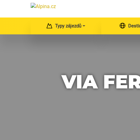
Typy zájezdů
Desti
VIA FE