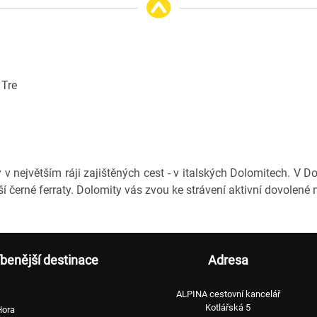
 Tre
v největším ráji zajištěných cest - v italských Dolomitech. V D
 černé ferraty. Dolomity vás zvou ke strávení aktivní dovolené n
íbenější destinace
Adresa
ALPINA cestovní kancelář
Kotlářská 5
Hora