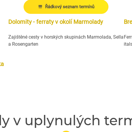
Řádkový seznam termínů
Dolomity - ferraty v okolí Marmolady
Bre
)
Zajištěné cesty v horských skupinách Marmolada, Sella
Fer
a Rosengarten
ita
ka
dy v uplynulých ter