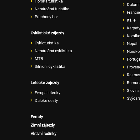
Horská turistika
Dolomi
Nenáročná turistika
Francie
Přechody hor
Itálie
Karpat
Cyklistické zájezdy
Korsik
Cykloturistika
Nepál
Nenáročná cyklistika
Norsko
MTB
Portug
Silniční cyklistika
Proven
Rakou
Letecké zájezdy
Rumun
Slovin
Evropa letecky
Švýcar
Daleké cesty
Ferraty
Zimní zájezdy
Aktivní rodinky