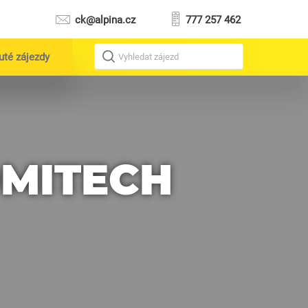
ck@alpina.cz
777 257 462
uté zájezdy
Vyhledat zájezd
OMITECH