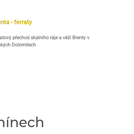
nta - ferraty
ratový přechod skalního ráje a věží Brenty v
lských Dolomitech
mínech