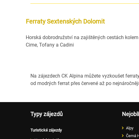
Ferraty Sextenských Dolomit
Horská dobrodružství na zajištěných cestách kolem
Cime, Tofany a Cadini
Na zájezdech CK Alpina můžete vyzkoušet ferraty 
od modrých ferrat přes červené až po nejnáročnější
Typy zájezdů
Nejobl
Alpy
Turistické zájezdy
Černá 