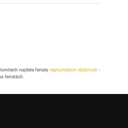
olomitech najdete ferraty
nejrůznějších obtížností
-
a ferratách.