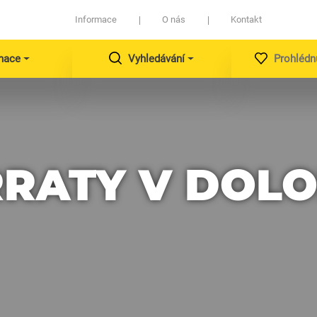
Informace
O nás
Kontakt
nace
Vyhledávání
Prohlédn
RRATY V DOL