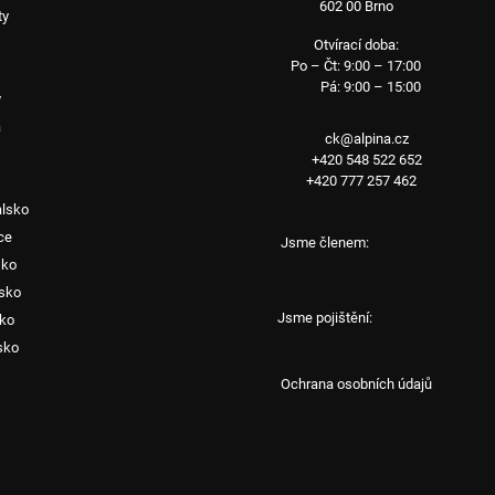
602 00 Brno
ty
Otvírací doba:
Po – Čt: 9:00 – 17:00
Pá: 9:00 – 15:00
y
a
ck@alpina.cz
+420 548 522 652
+420 777 257 462
alsko
ce
Jsme členem:
sko
sko
Jsme pojištění:
sko
sko
Ochrana osobních údajů