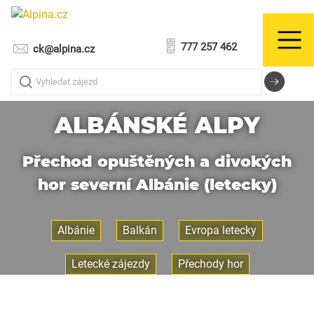
777 257 462
ck@alpina.cz
Vyhledat zájezd
ALBÁNSKÉ ALPY
Přechod opuštěných a divokých
hor severní Albánie (letecky)
Albánie
Balkán
Evropa letecky
Letecké zájezdy
Přechody hor