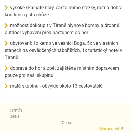
vysoké skalnaté hory, často mimo stezky, nutná dobrá
kondice a jistá chůze
možnost dokoupit v Tiraně plynové bomby a drobné
outdoor vybavení před nástupem do hor
ubytování: 1x kemp ve vesnici Boga, 5x ve vlastních
stanech na osvědčených tábořištích, 1x turistický hotel v
Tiraně
doprava do hor a zpět zajištěna místním dopravcem
pouze pro naši skupinu
malá skupina - obvykle okolo 13 cestovatelů
Termín
Délka
Cena
Náročnost:
5