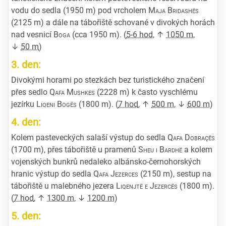
vodu do sedla (1950 m) pod vrcholem
Maja Bridashës
(2125 m) a dále na tábořiště schované v divokých horách
nad vesnicí
Boga
(cca 1950 m). (
5-6 hod
, ↑
1050 m
,
↓
50 m
)
3. den:
Divokými horami po stezkách bez turistického značení
přes sedlo
Qafa Mushkes
(2228 m) k často vyschlému
jezírku
Liqeni Bogës
(1800 m). (
7 hod
, ↑
500 m
, ↓
600 m
)
4. den:
Kolem pasteveckých salaší výstup do sedla
Qafa Dobraçës
(1700 m), přes tábořiště u pramenů
Sheu i Bardhë
a kolem
vojenských bunkrů nedaleko albánsko-černohorských
hranic výstup do sedla
Qafa Jezerces
(2150 m), sestup na
tábořiště u malebného jezera
Liqenjtë e Jezercës
(1800 m).
(
7 hod
, ↑
1300 m
, ↓
1200 m
)
5. den: