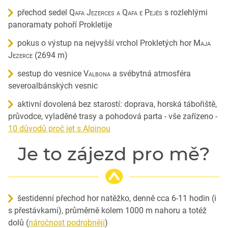
přechod sedel
Qafa Jezerces a Qafa e Pejës
s rozlehlými
panoramaty pohoří Prokletije
pokus o výstup na nejvyšší vrchol Prokletých hor
Maja
Jezerce
(2694 m)
sestup do vesnice
Valbona
a svébytná atmosféra
severoalbánských vesnic
aktivní dovolená bez starostí: doprava, horská tábořiště,
průvodce, vyladěné trasy a pohodová parta - vše zařízeno -
10 důvodů proč jet s Alpinou
Je to zájezd pro mě?
šestidenní přechod hor natěžko, denně cca 6-11 hodin (i
s přestávkami), průměrně kolem 1000 m nahoru a totéž
dolů (
náročnost podrobněji
)