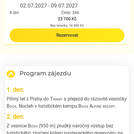
02.07.2027 - 09.07.2027
8 dní
Číslo: 346
23 700 Kč
Bez letenky: 16 900 Kč
Rezervovat
Program zájezdu
1. den:
Přímý let z Prahy do
Tirany
a přejezd do rázovité vesničky
Boga
. Nocleh v turistickém kempu
Boga Alpine resort
.
2. den:
Z vesnice
Boga
(950 m) prudký náročný výstup bez
turistického značení kolem pasteveckého reservoáru na