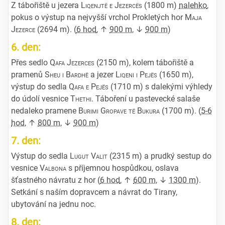
Z tábořiště u jezera
Liqenjtë e Jezercës
(1800 m)
nalehko
,
pokus o výstup na nejvyšší vrchol Prokletých hor
Maja
Jezerce
(2694 m). (
6 hod
, ↑
900 m
, ↓
900 m
)
6. den:
Přes sedlo
Qafa Jezerces
(2150 m), kolem tábořiště a
pramenů
Sheu i Bardhë
a jezer
Liqeni i Pejës
(1650 m),
výstup do sedla
Qafa e Pejës
(1710 m) s dalekými výhledy
do údolí vesnice
Thethi
. Táboření u pastevecké salaše
nedaleko pramene
Burimi Gropave të Bukura
(1700 m). (
5-6
hod
, ↑
800 m
, ↓
900 m
)
7. den:
Výstup do sedla
Lugut Valit
(2315 m) a prudký sestup do
vesnice
Valbona
s příjemnou hospůdkou, oslava
šťastného návratu z hor (
6 hod
, ↑
600 m
, ↓
1300 m
).
Setkání s naším dopravcem a návrat do Tirany,
ubytování na jednu noc.
8. den: