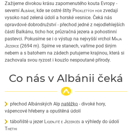
Zažijeme divokou krásu zapomenutého kouta Evropy -
severní
Albánie
, kde se ostré štíty
Prokletých hor
zvedají
vysoko nad zelená údolí a horské vesnice. Čeká nás
opravdové dobrodružství - přechod jedné z nejodlehlejších
částí Balkánu, ticho hor, průzračná jezera a pohostinní
pastevci. Pokusíme se i o výstup na nejvyšší vrchol
Maja
Jezerce
(2694 m). Spíme ve stanech, vaříme pod širým
nebem a s batohem na zádech putujeme krajinou, která si
zachovala svou ryzost i kouzlo nespoutané přírody.
Co nás v Albánii čeká
přechod Albánských Alp
natěžko
- divoké hory,
vápencové hřebeny a opuštěná údolí
tábořiště u jezer
Liqenjtë e Jezercës
a výhledy do údolí
Thethi