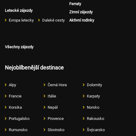
Ferraty
Letecké zájezdy
Zimní zájezdy
Evropa letecky
Daleké cesty
Aktivní rodinky
Všechny zájezdy
Nejoblíbenější destinace
Alpy
Černá Hora
Dolomity
Francie
Itálie
Karpaty
Korsika
Nepál
Norsko
Portugalsko
Provence
Rakousko
Rumunsko
Slovinsko
Švýcarsko