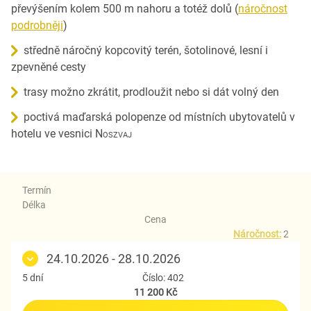
převýšením kolem 500 m nahoru a totéž dolů (
náročnost
podrobněji
)
středně náročný kopcovitý terén, šotolinové, lesní i
zpevněné cesty
trasy možno zkrátit, prodloužit nebo si dát volný den
poctivá maďarská polopenze od místních ubytovatelů v
hotelu ve vesnici
Noszvaj
Termín
Délka
Cena
Náročnost:
2
24.10.2026 - 28.10.2026
5 dní
Číslo: 402
11 200 Kč