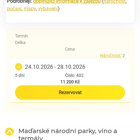
Podrobněji:
doplňující informace k zájezdu
(
náročnost
,
počasí
,
mapy
,
vybavení
)
Termín
Délka
Cena
Náročnost:
2
24.10.2026 - 28.10.2026
5 dní
Číslo: 402
11 200 Kč
Rezervovat
Maďarské národní parky, víno a
termály