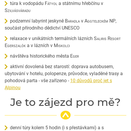
túra k vodopádu
Fátyol
a státnímu hřebčínu v
Szilvásváradu
podzemní labyrint jeskyně
Baradla
v
Aggteleckém NP
,
součást přírodního dědictví UNESCO
relaxace v unikátních termálních lázních
Saliris Resort
Egerszalók
a v lázních v
Miskolci
návštěva historického města
Eger
aktivní dovolená bez starostí: doprava autobusem,
ubytování v hotelu, polopenze, průvodce, vyladěné trasy a
pohodová parta - vše zařízeno -
10 důvodů proč jet s
Alpinou
Je to zájezd pro mě?
denní túry kolem 5 hodin (i s přestávkami) a s