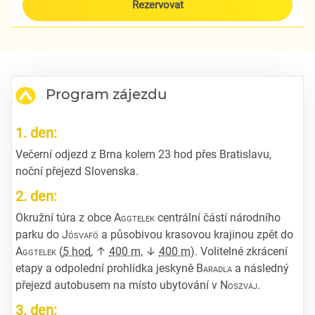
Rezervovat
Program zájezdu
1. den:
Večerní odjezd z Brna kolem 23 hod přes Bratislavu,
noční přejezd Slovenska.
2. den:
Okružní túra z obce
Aggtelek
centrální částí národního
parku do
Jósvafö
a působivou krasovou krajinou zpět do
Aggtelek
(
5 hod
, ↑
400 m
, ↓
400 m
). Volitelné zkrácení
etapy a odpolední prohlídka jeskyně
Baradla
a následný
přejezd autobusem na místo ubytování v
Noszvaj
.
3. den: