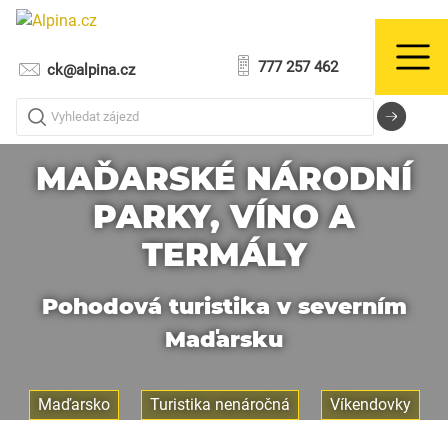
777 257 462
ck@alpina.cz
Vyhledat zájezd
MAĎARSKÉ NÁRODNÍ
PARKY, VÍNO A
TERMÁLY
Pohodová turistika v severním
Maďarsku
Maďarsko
Turistika nenáročná
Víkendovky