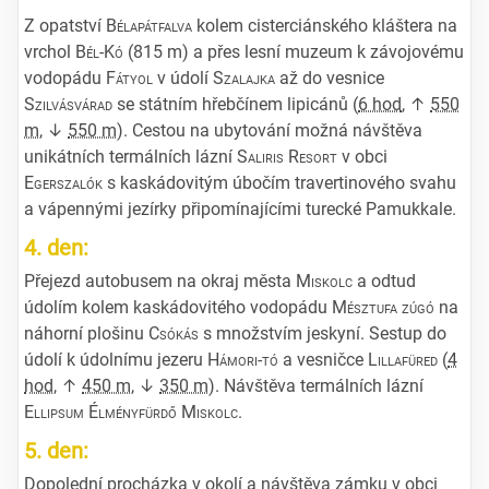
Z opatství
Bélapátfalva
kolem cisterciánského kláštera na
vrchol
Bél-Kó
(815 m) a přes lesní muzeum k závojovému
vodopádu
Fátyol
v údolí
Szalajka
až do vesnice
Szilvásvárad
se státním hřebčínem lipicánů (
6 hod
, ↑
550
m
, ↓
550 m
). Cestou na ubytování možná návštěva
unikátních termálních lázní
Saliris Resort
v obci
Egerszalók
s kaskádovitým úbočím travertinového svahu
a vápennými jezírky připomínajícími turecké Pamukkale.
4. den:
Přejezd autobusem na okraj města
Miskolc
a odtud
údolím kolem kaskádovitého vodopádu
Mésztufa zúgó
na
náhorní plošinu
Csókás
s množstvím jeskyní. Sestup do
údolí k údolnímu jezeru
Hámori-tó
a vesničce
Lillafüred
(
4
hod
, ↑
450 m
, ↓
350 m
). Návštěva termálních lázní
Ellipsum Élményfürdő Miskolc
.
5. den:
Dopolední procházka v okolí a návštěva zámku v obci