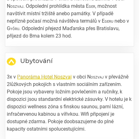
Noszvaj
. Odpolední prohlídka města
Eger
, možnost
navštívit místní tržiště anebo památky. V případě
nepřízně počasí možná návštěva termálů v
Egeru
nebo v
Győru
. Odpolední přejezd Maďarska přes Bratislavu,
příjezd do Brna kolem 23 hod.
Ubytování
3x v
Panoráma Hotel Noszvaj
v obci
Noszvaj
v převážně
2lůžkových pokojích s vlastním sociálním zařízením.
Pokoje jsou vybaveny ložním povlečením a ručníky, k
dispozici jsou standardní elektrické zásuvky. V hotelu je k
dispozici wellness zóna s finskou saunou, parní lázní,
infračervenou kabinou a vířivkou. Wifi připojení je
dostupné zdarma. Pokoje doobsazujeme do plné
kapacity ostatními spolucestujícími.