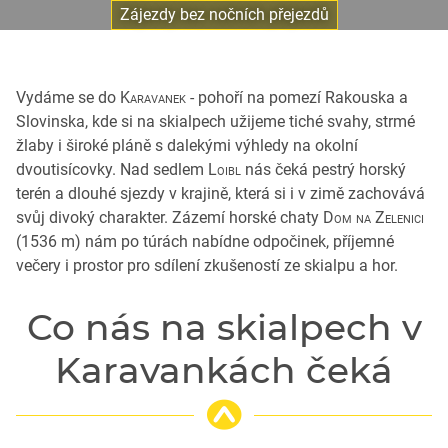
Zájezdy bez nočních přejezdů
Vydáme se do
Karavanek
- pohoří na pomezí Rakouska a
Slovinska, kde si na skialpech užijeme tiché svahy, strmé
žlaby i široké pláně s dalekými výhledy na okolní
dvoutisícovky. Nad sedlem
Loibl
nás čeká pestrý horský
terén a dlouhé sjezdy v krajině, která si i v zimě zachovává
svůj divoký charakter. Zázemí horské chaty
Dom na Zelenici
(1536 m) nám po túrách nabídne odpočinek, příjemné
večery i prostor pro sdílení zkušeností ze skialpu a hor.
Co nás na skialpech v
Karavankách čeká