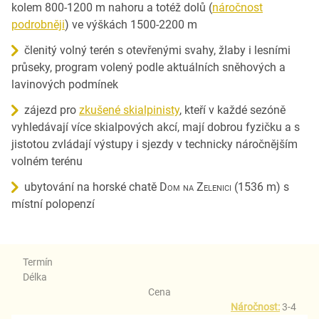
kolem 800-1200 m nahoru a totéž dolů (
náročnost
podrobněji
) ve výškách 1500-2200 m
členitý volný terén s otevřenými svahy, žlaby i lesními
průseky, program volený podle aktuálních sněhových a
lavinových podmínek
zájezd pro
zkušené skialpinisty
, kteří v každé sezóně
vyhledávají více skialpových akcí, mají dobrou fyzičku a s
jistotou zvládají výstupy i sjezdy v technicky náročnějším
volném terénu
ubytování na horské chatě
Dom na Zelenici
(1536 m) s
místní polopenzí
Termín
Délka
Cena
Náročnost:
3-4