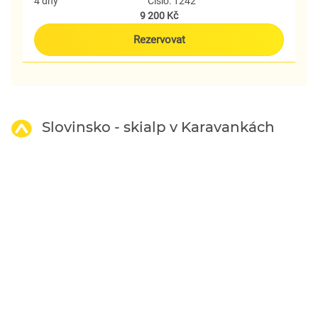
4 dny
Číslo: 1242
9 200 Kč
Rezervovat
Slovinsko - skialp v Karavankách