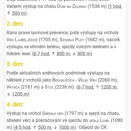
Večerní výstup na chatu
Dom na Zelenici
(1536 m) (
1 hod
,
↑
500 m
).
2. den:
Ráno praxe lavinové prevence, poté výstupy na vrcholy
Vrh Ljubeljščice
(1705 m),
Spodnji Plot
(1682 m), nácvik
výstupu ve strmém terénu, sjezdy volným terénem a v
řídkém lese. (
6-7 hod
, ↑
800 m
, ↓
800 m
)
3. den:
Podle aktuálních sněhových podmínek výstupy na
některé z vrcholů jako
Begunjščica - Veliki Vrh
(2060 m),
Vrtača
(2181 m) a
Stol
(2236 m). (
6-7 hod
, ↑
1200 m
,
↓
1200 m
)
4. den:
Výstup na vrchol
Srednji vrh
(1797 m) a sjezd na chatu,
sbalení věcí a pokračování ve sjezdu do
sedla Loibl
(1080
m) (
4-5 hod
, ↑
500 m
, ↓
1000 m
). Odjezd do ČR.