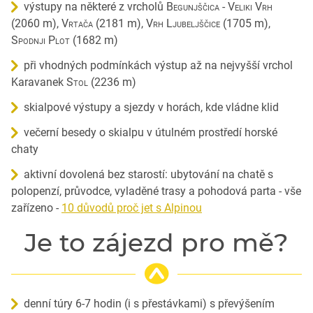
výstupy na některé z vrcholů
Begunjščica - Veliki Vrh
(2060 m),
Vrtača
(2181 m),
Vrh Ljubeljščice
(1705 m),
Spodnji Plot
(1682 m)
při vhodných podmínkách výstup až na nejvyšší vrchol
Karavanek
Stol
(2236 m)
skialpové výstupy a sjezdy v horách, kde vládne klid
večerní besedy o skialpu v útulném prostředí horské
chaty
aktivní dovolená bez starostí: ubytování na chatě s
polopenzí, průvodce, vyladěné trasy a pohodová parta - vše
zařízeno -
10 důvodů proč jet s Alpinou
Je to zájezd pro mě?
denní túry 6-7 hodin (i s přestávkami) s převýšením