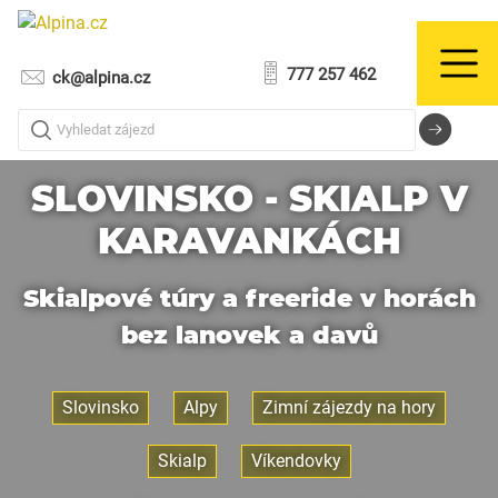
777 257 462
ck@alpina.cz
Vyhledat zájezd
SLOVINSKO - SKIALP V
KARAVANKÁCH
Skialpové túry a freeride v horách
bez lanovek a davů
Slovinsko
Alpy
Zimní zájezdy na hory
Skialp
Víkendovky