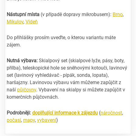
Nástupní místa
(v případě dopravy mikrobusem):
Brno
,
Mikulov
,
Vídeň
Do přihlášky prosím uveďte, o kterou variantu máte
zájem.
Nutná výbava:
Skialpový set (skialpové lyže, pásy, boty,
přilba), teleskopické hole se sněhovými kotouči, lavinový
set (lavinový vyhledávač - pípák, sonda, lopata),
haršajzny. Lavinovou výbavu vám můžeme zapůjčit z
naší
půjčovny
. Vybavení na skialpy si můžete zapůjčit v
komerčních půjčovnách.
Podrobněji:
doplňující informace k zájezdu
(
náročnost
,
počasí
,
mapy
,
vybavení
)