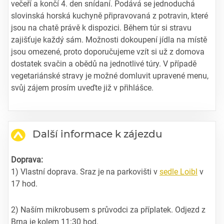
večeří a končí 4. den snídaní. Podává se jednoduchá
slovinská horská kuchyně připravovaná z potravin, které
jsou na chatě právě k dispozici. Během túr si stravu
zajišťuje každý sám. Možnosti dokoupení jídla na místě
jsou omezené, proto doporučujeme vzít si už z domova
dostatek svačin a obědů na jednotlivé túry. V případě
vegetariánské stravy je možné domluvit upravené menu,
svůj zájem prosím uveďte již v přihlášce.
Další informace k zájezdu
Doprava:
1) Vlastní doprava. Sraz je na parkovišti v
sedle Loibl
v
17 hod.
2) Naším mikrobusem s průvodci za příplatek. Odjezd z
Brna je kolem 11:30 hod.