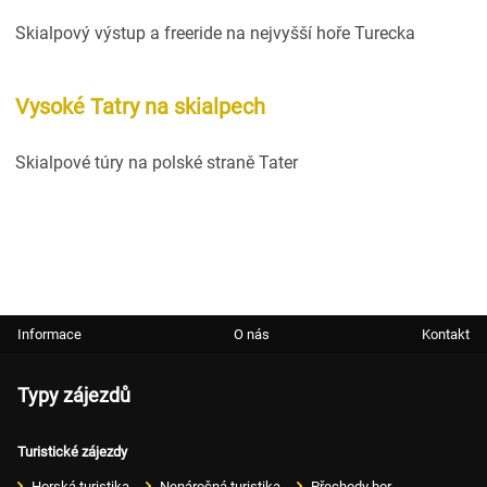
Skialpový výstup a freeride na nejvyšší hoře Turecka
Vysoké Tatry na skialpech
Skialpové túry na polské straně Tater
Informace
O nás
Kontakt
Typy zájezdů
Turistické zájezdy
Horská turistika
Nenáročná turistika
Přechody hor