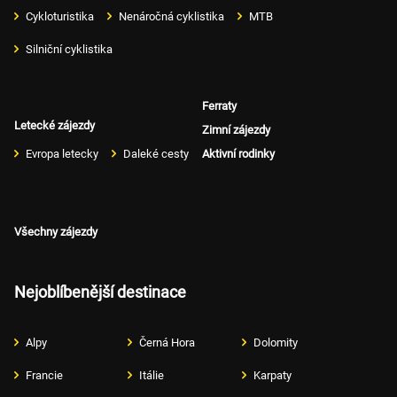
Cykloturistika
Nenáročná cyklistika
MTB
Silniční cyklistika
Ferraty
Letecké zájezdy
Zimní zájezdy
Evropa letecky
Daleké cesty
Aktivní rodinky
Všechny zájezdy
Nejoblíbenější destinace
Alpy
Černá Hora
Dolomity
Francie
Itálie
Karpaty