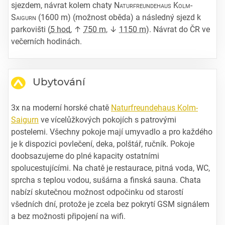
sjezdem, návrat kolem chaty
Naturfreundehaus Kolm-
Saigurn
(1600 m) (možnost oběda) a následný sjezd k
parkovišti (
5 hod
, ↑
750 m
, ↓
1150 m
). Návrat do ČR ve
večerních hodinách.
Ubytování
3x na moderní horské chatě
Naturfreundehaus Kolm-
Saigurn
ve vícelůžkových pokojích s patrovými
postelemi. Všechny pokoje mají umyvadlo a pro každého
je k dispozici povlečení, deka, polštář, ručník. Pokoje
doobsazujeme do plné kapacity ostatními
spolucestujícími. Na chatě je restaurace, pitná voda, WC,
sprcha s teplou vodou, sušárna a finská sauna. Chata
nabízí skutečnou možnost odpočinku od starostí
všedních dní, protože je zcela bez pokrytí GSM signálem
a bez možnosti připojení na wifi.