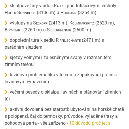
skialpové túry v údolí
Rauris
pod třítisícovými vrcholy
Hoher Sonnblick
(3106 m) a
Hocharn
(3254 m)
výstupy na
Seekopf
(2413 m),
Kolmkarspitz
(2529 m),
Bockhart
(2260 m) a
Silberpfennig
(2600 m)
dopolední túra k sedlu
Riffelscharte
(2471 m) s
parádním sjezdem
sjezdy volnými i zalesněnými svahy v rozmanitém
zimním terénu
lavinová problematika v terénu a zopakování práce s
lavinovým vybavením
večerní besedy o skialpu, lavinách a plánování zimních
túr
aktivní dovolená bez starostí: ubytování na horské chatě
s polopenzí, čaj do termosky, průvodce, vyladěné trasy a
pohodová parta - vše zařízeno -
10 důvodů proč jet s