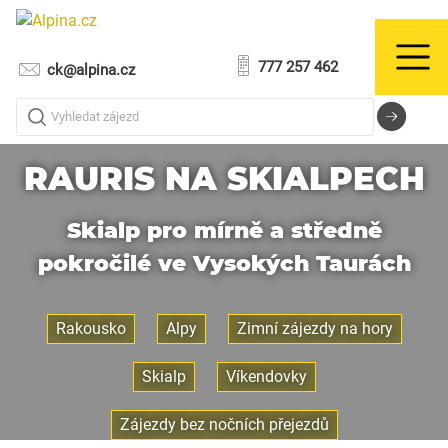
777 257 462
ck@alpina.cz
Vyhledat zájezd
RAURIS NA SKIALPECH
Skialp pro mírně a středně
pokročilé ve Vysokých Taurách
Rakousko
Alpy
Zimní zájezdy na hory
Skialp
Víkendovky
Zájezdy bez nočních přejezdů