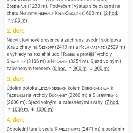
Bodenhaus
(1230 m). Podvečerní výstup s čelovkami na
chatu
Naturfreundehaus Kolm-Saigurn
(1600 m). (
2 hod
,
↑
400 m
)
2. den:
Nácvik lavinové prevence a záchrany, úvodní skialpová
túra z chaty na
Seekopf
(2413 m) a
Kolmkarspitz
(2529 m)
s výhledy na rozlehlé údolí
Rauris
a protější vrcholy
Sonnblick
(3106 m) a
Hocharn
(3254 m). Sjezd volným i
zalesněným terénem. (
6 hod
, ↑
900 m
, ↓
900 m
)
3. den:
Údolím potoka
Lenzangerbach
kolem
Durchgangalm
k
Filzenalm
na vrcholy
Bockhart
(2260 m) a
Silberpfennig
(2600 m). Sjezd volnými a zalesněnými svahy. (
7 hod
,
↑
1000 m
, ↓
1000 m
)
4. den:
Dopolední túra k sedlu
Riffelscharte
(2471 m) s parádním