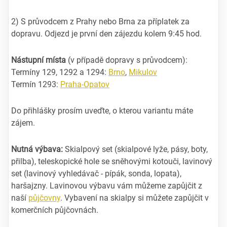
2) S průvodcem z Prahy nebo Brna za příplatek za
dopravu. Odjezd je první den zájezdu kolem 9:45 hod.
Nástupní místa
(v případě dopravy s průvodcem):
Termíny 129, 1292 a 1294:
Brno
,
Mikulov
Termín 1293:
Praha-Opatov
Do přihlášky prosím uveďte, o kterou variantu máte
zájem.
Nutná výbava:
Skialpový set (skialpové lyže, pásy, boty,
přilba), teleskopické hole se sněhovými kotouči, lavinový
set (lavinový vyhledávač - pípák, sonda, lopata),
haršajzny. Lavinovou výbavu vám můžeme zapůjčit z
naší
půjčovny
. Vybavení na skialpy si můžete zapůjčit v
komerčních půjčovnách.