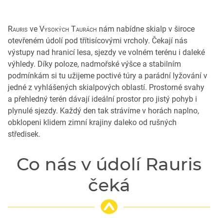
Rauris
ve
Vysokých Taurách
nám nabídne skialp v široce
otevřeném údolí pod třítisícovými vrcholy. Čekají nás
výstupy nad hranicí lesa, sjezdy ve volném terénu i daleké
výhledy. Díky poloze, nadmořské výšce a stabilním
podmínkám si tu užijeme poctivé túry a parádní lyžování v
jedné z vyhlášených skialpových oblastí. Prostorné svahy
a přehledný terén dávají ideální prostor pro jistý pohyb i
plynulé sjezdy. Každý den tak strávíme v horách naplno,
obklopeni klidem zimní krajiny daleko od rušných
středisek.
Co nás v údolí Rauris
čeká