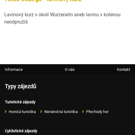
Lavinový kurz v okolí Wurzeralm aneb lavinu v kolenou
neodpružíš
Informace
O nás
Kontakt
Typy zájezdů
Turistické zájezdy
Horská turistika
Nenáročná turistika
Přechody hor
Cyklistické zájezdy