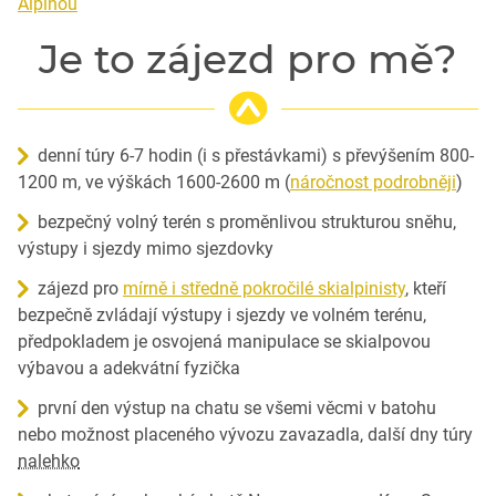
Alpinou
Je to zájezd pro mě?
denní túry 6-7 hodin (i s přestávkami) s převýšením 800-
1200 m, ve výškách 1600-2600 m (
náročnost podrobněji
)
bezpečný volný terén s proměnlivou strukturou sněhu,
výstupy i sjezdy mimo sjezdovky
zájezd pro
mírně i středně pokročilé skialpinisty
, kteří
bezpečně zvládají výstupy i sjezdy ve volném terénu,
předpokladem je osvojená manipulace se skialpovou
výbavou a adekvátní fyzička
první den výstup na chatu se všemi věcmi v batohu
nebo možnost placeného vývozu zavazadla, další dny túry
nalehko