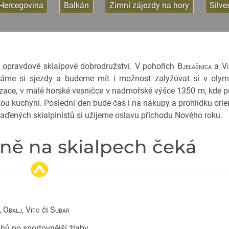
Hercegovina
Balkán
Zimní zájezdy na hory
Silve
o opravdové skialpové dobrodružství. V pohořích
Bjelašnica
a
Vi
tnáme si sjezdy a budeme mít i možnost zalyžovat si v oly
lizace, v malé horské vesničce v nadmořské výšce 1350 m, kde
ou kuchyni. Poslední den bude čas i na nákupy a prohlídku orie
laďených skialpinistů si užijeme oslavu příchodu Nového roku.
ně na skialpech čeká
,
Obalj
,
Vito
či
Subar
hů po sportovnější žlaby