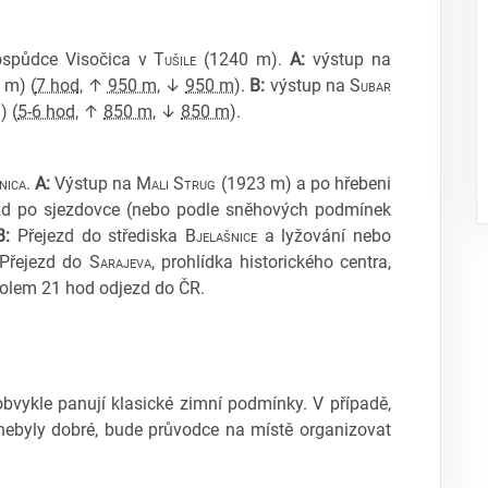
hospůdce Visočica v
Tušile
(1240 m).
A:
výstup na
 m) (
7 hod
, ↑
950 m
, ↓
950 m
).
B:
výstup na
Subar
) (
5-6 hod
, ↑
850 m
, ↓
850 m
).
nica
.
A:
Výstup na
Mali Strug
(1923 m) a po hřebeni
zd po sjezdovce (nebo podle sněhových podmínek
B:
Přejezd do střediska
Bjelašnice
a lyžování nebo
 Přejezd do
Sarajeva
, prohlídka historického centra,
Kolem 21 hod odjezd do ČR.
bvykle panují klasické zimní podmínky. V případě,
ebyly dobré, bude průvodce na místě organizovat