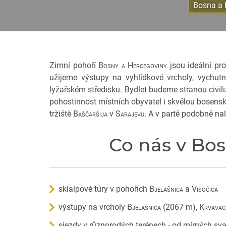
Bosna a 
Zimní pohoří
Bosny a Hercegoviny
jsou ideální pr
užijeme výstupy na vyhlídkové vrcholy, vychu
lyžařském středisku. Bydlet budeme stranou civi
pohostinnost místních obyvatel i skvělou bosensk
tržiště
Baščaršija
v
Sarajevu
. A v partě podobně na
Co nás v Bos
skialpové túry v pohořích
Bjelašnica
a
Visočica
výstupy na vrcholy
Bjelašnica
(2067 m),
Krvavac
sjezdy v různorodých terénech - od mírných sva