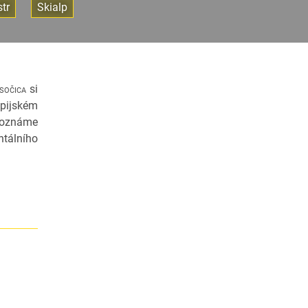
str
Skialp
sočica
si
mpijském
 poznáme
ntálního