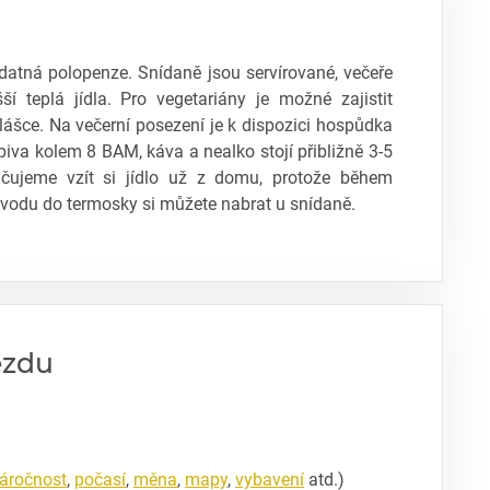
atná polopenze. Snídaně jsou servírované, večeře
ší teplá jídla. Pro vegetariány je možné zajistit
lášce. Na večerní posezení je k dispozici hospůdka
piva kolem 8 BAM, káva a nealko stojí přibližně 3-5
ujeme vzít si jídlo už z domu, protože během
odu do termosky si můžete nabrat u snídaně.
ezdu
áročnost
,
počasí
,
měna
,
mapy
,
vybavení
atd.)