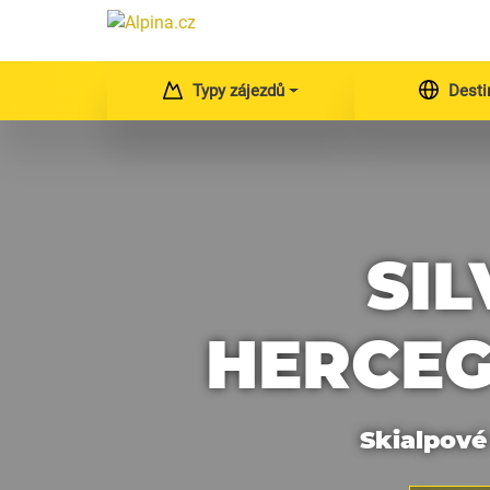
Typy zájezdů
Desti
SIL
HERCEG
Skialpové 