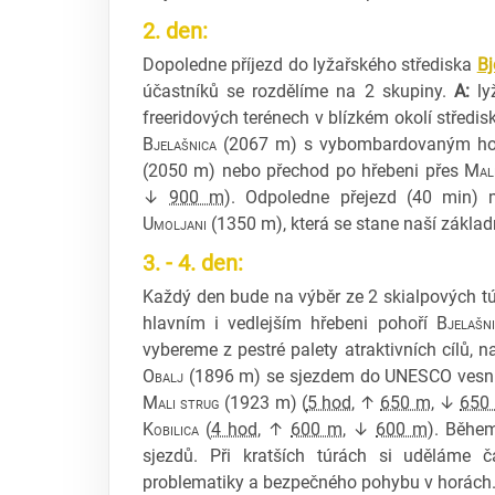
2. den:
Dopoledne příjezd do lyžařského střediska
Bj
účastníků se rozdělíme na 2 skupiny.
A:
ly
freeridových terénech v blízkém okolí středis
Bjelašnica
(2067 m) s vybombardovaným hot
(2050 m) nebo přechod po hřebeni přes
Mal
↓
900 m
). Odpoledne přejezd (40 min) 
Umoljani
(1350 m), která se stane naší základn
3. - 4. den:
Každý den bude na výběr ze 2 skialpových t
hlavním i vedlejším hřebeni pohoří
Bjelašn
vybereme z pestré palety atraktivních cílů, n
Obalj
(1896 m) se sjezdem do UNESCO vesn
Mali strug
(1923 m) (
5 hod
, ↑
650 m
, ↓
650
Kobilica
(
4 hod
, ↑
600 m
, ↓
600 m
). Běhe
sjezdů. Při kratších túrách si uděláme 
problematiky a bezpečného pohybu v horách