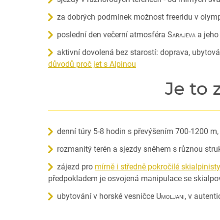
za dobrých podmínek možnost freeridu v olym
poslední den večerní atmosféra
Sarajeva
a jeho 
aktivní dovolená bez starostí: doprava, ubytová
důvodů proč jet s Alpinou
Je to
denní túry 5-8 hodin s převýšením 700-1200 m, 
rozmanitý terén a sjezdy sněhem s různou str
zájezd pro
mírně i středně pokročilé skialpinisty
předpokladem je osvojená manipulace se skialpo
ubytování v horské vesničce
Umoljani
, v auten