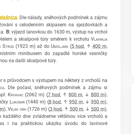
elašnica
. Dle nálady, sněhových podmínek a zájmu
žování s celodenním skipasem na sjezdovkách a
ka.
B:
výjezd lanovkou do 1630 m, výstup na vrchol
elem a skialpové túry směrem k vrcholu
Vlahinja
i Strug
(1923 m) až do
Umoljani
(
5 hod
, ↑
400 m
,
místním minibusem do zapadlé horské vesničky
ou na další skialpové túry.
úr s průvodcem s výstupem na některý z vrcholů na
ica
. Dle počasí, sněhových podmínek a zájmu si
apř.
Krvavac
(2062 m) (
7 hod
, ↑
800 m
, ↓
800 m
),
ičky
Lukomir
(1440 m) (
8 hod
, ↑
950 m
, ↓
950 m
),
 m
),
Veliki vrh
(1726 m) (
3 hod
, ↑
500 m
, ↓
500 m
),
m každého dne zvládneme většinou více vrcholů a
čas i na praktickou ukázku úvodu do lavinové
.