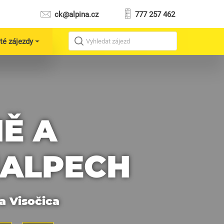
ck@alpina.cz
777 257 462
té zájezdy
Vyhledat zájezd
NĚ A
IALPECH
 a Visočica