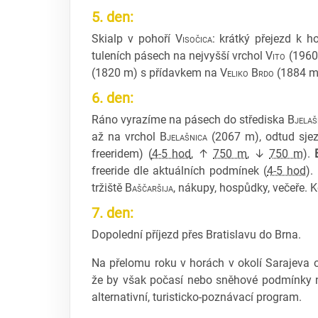
5. den:
Skialp v pohoří
Visočica
: krátký přejezd k 
tuleních pásech na nejvyšší vrchol
Vito
(1960
(1820 m) s přídavkem na
Veliko Brdo
(1884 m
6. den:
Ráno vyrazíme na pásech do střediska
Bjelaš
až na vrchol
Bjelašnica
(2067 m), odtud sje
freeridem) (
4-5 hod
, ↑
750 m
, ↓
750 m
).
freeride dle aktuálních podmínek (
4-5 hod
).
tržiště
Baščaršija
, nákupy, hospůdky, večeře. 
7. den:
Dopolední příjezd přes Bratislavu do Brna.
Na přelomu roku v horách v okolí Sarajeva o
že by však počasí nebo sněhové podmínky n
alternativní, turisticko-poznávací program.