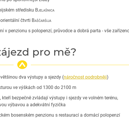
pijském středisku
Bjelašnica
orientální čtvrti
Baščaršija
ní v penzionu s polopenzí, průvodce a dobrá parta - vše zařízeno
 zájezd pro mě?
většinou dva výstupy a sjezdy (
náročnost podrobněji
)
ukturou ve výškách od 1300 do 2100 m
, kteří bezpečně zvládají výstupy i sjezdy ve volném terénu,
vou výbavou a adekvátní fyzička
tickém bosenském penzionu s restaurací a domácí polopenzí