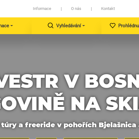
Informace
O nás
Kontakt
nace
Vyhledávání
Prohlédnu
VESTR V BOS
OVINĚ NA SK
túry a freeride v pohořích Bjelašnica