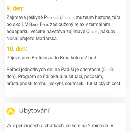
9. den:
Zajímavá jeskyně
Pestera Ursilor
, muzeum historie, túra
po okolí. V
Baile Felix
zasloužený relax v termálním
aquaparku, večerní návštěva zajímavé
Oradei
, nákupy.
Noční přejezd Maďarska.
10. den:
Příjezd přes Bratislavu do Brna kolem 7 hod.
Pořadí jednotlivých dní na Padiši je orientační (5. - 8.
den). Program se řídí aktuální situací, počasím,
průstupností terénu, jeskyní, soutěsek i turistických cest.
Ubytování
7x v penzionech a chatkách, celkem na 2 místech. V