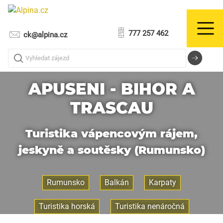
777 257 462
ck@alpina.cz
Vyhledat zájezd
APUSENI - BIHOR A
TRASCAU
Turistika vápencovým rájem,
jeskyně a soutěsky (Rumunsko)
Rumunsko
Balkán
Karpaty
Turistika horská
Turistika nenáročná