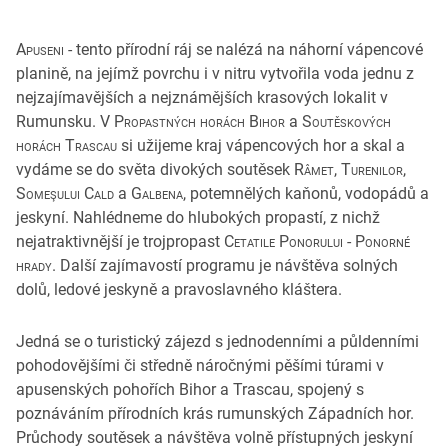
Apuseni
- tento přírodní ráj se nalézá na náhorní vápencové
planině, na jejímž povrchu i v nitru vytvořila voda jednu z
nejzajímavějších a nejznámějších krasových lokalit v
Rumunsku. V
Propastných horách Bihor
a
Soutěskových
horách Trascau
si užijeme kraj vápencových hor a skal a
vydáme se do světa divokých soutěsek
Râmet
,
Turenilor
,
Someşului Cald
a
Galbena
, potemnělých kaňonů, vodopádů a
jeskyní. Nahlédneme do hlubokých propastí, z nichž
nejatraktivnější je trojpropast
Cetatile Ponorului
-
Ponorné
hrady
. Další zajímavostí programu je návštěva solných
dolů, ledové jeskyně a pravoslavného kláštera.
Jedná se o turistický zájezd s jednodenními a půldenními
pohodovějšími či středně náročnými pěšími túrami v
apusenských pohořích Bihor a Trascau, spojený s
poznáváním přírodních krás rumunských Západních hor.
Průchody soutěsek a návštěva volně přístupných jeskyní