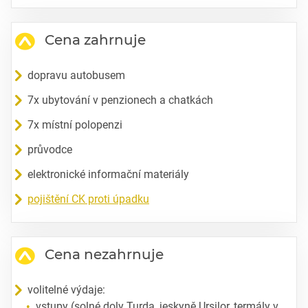
Cena zahrnuje
dopravu autobusem
7x ubytování v penzionech a chatkách
7x místní polopenzi
průvodce
elektronické informační materiály
pojištění CK proti úpadku
Cena nezahrnuje
volitelné výdaje:
vstupy (solné doly Turda, jeskyně Ursilor, termály v