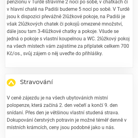
penzionu v Turdě strávíme 2 noci po sobě, v chatkách či
v hlavní chatě na Padiši budeme 5 nocí po sobě. V Turdě
jsou k dispozici převážně 2lůžkové pokoje, na Padiši je
však 2lůžkových chatek či pokojů omezené množství,
dále jsou tam 3-4lůžkové chatky a pokoje. Všude se
jedná o pokoje s vlastní koupelnou a WC. 2lůžkový pokoj
na všech místech vám zajistíme za příplatek celkem 700
Kč/os., svůj zájem o něj uveďte do přihlášky.
Stravování
V ceně zájezdu je na všech ubytováních místní
polopenze, která začíná 2. den večeří a končí 9. den
snídaní. Přes den je většinou vlastní studená strava.
Dokupování čerstvých potravin je možné téměř denně v
místních krámcích, ceny jsou podobné jako u nás.