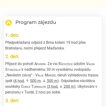
Program zájezdu
1. den:
Předpokládaný odjezd z Brna kolem 19 hod přes
Bratislavu, noční přejezd Maďarska.
2. den:
Příjezd do pohoří
Apuseni
. Ze vsi
Răchiţele
údolím
Valea
Stanciului
k nádhernému 30 m vysokému vodopádu
„Nevěstin závoj“ -
Vălul Miresei
, okruh výhledovou trasou
zpět (
4 hod
, ↑
500 m
, ↓
500 m
). Odpoledne návštěva
soutěsky
Cheile Turenilor
(
3 hod
, ↓
200 m
). Ubytování v
penzionu v Turdě, 2 noci po sobě.
3. den: