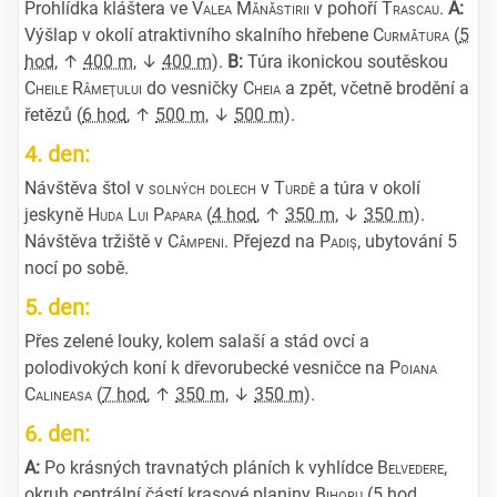
Prohlídka kláštera ve
Valea Mănăstirii
v pohoří
Trascau
.
A:
Výšlap v okolí atraktivního skalního hřebene
Curmătura
(
5
hod
, ↑
400 m
, ↓
400 m
).
B:
Túra ikonickou soutěskou
Cheile Râmeţului
do vesničky
Cheia
a zpět, včetně brodění a
řetězů (
6 hod
, ↑
500 m
, ↓
500 m
).
4. den:
Návštěva štol v
solných dolech
v
Turdě
a túra v okolí
jeskyně
Huda Lui Papara
(
4 hod
, ↑
350 m
, ↓
350 m
).
Návštěva tržiště v
Câmpeni
. Přejezd na
Padiş
, ubytování 5
nocí po sobě.
5. den:
Přes zelené louky, kolem salaší a stád ovcí a
polodivokých koní k dřevorubecké vesničce na
Poiana
Calineasa
(
7 hod
, ↑
350 m
, ↓
350 m
).
6. den:
A:
Po krásných travnatých pláních k vyhlídce
Belvedere
,
okruh centrální částí krasové planiny
Bihoru
(
5 hod
,