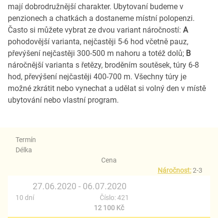
mají dobrodružnější charakter. Ubytovaní budeme v
penzionech a chatkách a dostaneme místní polopenzi.
Často si můžete vybrat ze dvou variant náročností:
A
pohodovější varianta, nejčastěji 5-6 hod včetně pauz,
převýšení nejčastěji 300-500 m nahoru a totéž dolů;
B
náročnější varianta s řetězy, broděním soutěsek, túry 6-8
hod, převýšení nejčastěji 400-700 m. Všechny túry je
možné zkrátit nebo vynechat a udělat si volný den v místě
ubytování nebo vlastní program.
Termín
Délka
Cena
Náročnost:
2-3
27.06.2020 - 06.07.2020
10 dní
Číslo: 421
12 100 Kč