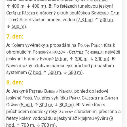
↑
400 m
, ↓
400 m
).
B:
Po řetězech tunelovou jeskyní
Cetăţile Rădesei
a náročný okruh soutěskou
Someşului Cald
-
Teplý Someš
včetně brodění vodou (
7-8 hod
, ↑
500 m
,
↓
500 m
).
7. den:
A:
Kolem vyvěračky a propadání na
Poiana Ponor
túra k
ohromujícím
Ponorným hradům
-
Cetăţile Ponorului
: největší
jeskynní brána v Evropě (
5 hod
, ↑
300 m
, ↓
300 m
).
B:
Navíc možný relativně náročnější průchod propastním
systémem (
7 hod
, ↑
500 m
, ↓
500 m
).
8. den:
A:
Jeskyně
Peştera Barsa a Neagra
, pohled do ledové
jeskyně
Focul Viu
, přes vyhlídku
Piatra Galbenei
na
Canton
Glăvoi
(
5 hod
, ↑
300 m
, ↓
300 m
).
B:
Navíc túra s
průchodem soutěsky řeky
Galbeny
s broděním, přes lana a
řetězy kolem vodopádu s jeskyní až k jejímu vývěru (
9
hod
, ↑
700 m
, ↓
700 m
).