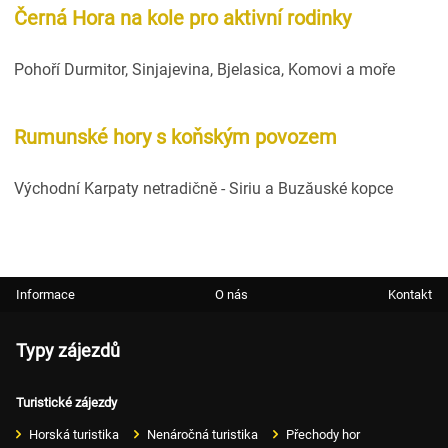
Černá Hora na kole pro aktivní rodinky
Pohoří Durmitor, Sinjajevina, Bjelasica, Komovi a moře
Rumunské hory s koňským povozem
Východní Karpaty netradičně - Siriu a Buzăuské kopce
Informace
O nás
Kontakt
Typy zájezdů
Turistické zájezdy
Horská turistika
Nenáročná turistika
Přechody hor