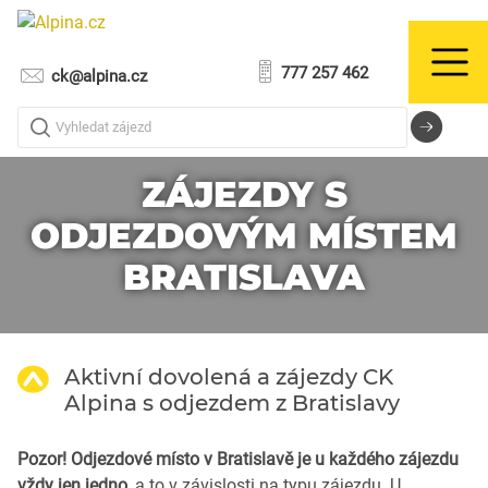
777 257 462
ck@alpina.cz
Vyhledat zájezd
ZÁJEZDY S
ODJEZDOVÝM MÍSTEM
BRATISLAVA
Aktivní dovolená a zájezdy CK
Alpina s odjezdem z Bratislavy
Pozor! Odjezdové místo v Bratislavě je u každého zájezdu
vždy jen jedno
, a to v závislosti na typu zájezdu. U