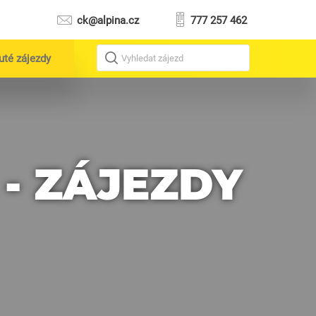
ck@alpina.cz
777 257 462
uté zájezdy
Vyhledat zájezd
- ZÁJEZDY