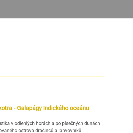
kotra - Galapágy Indického oceánu
istika v odlehlých horách a po písečných dunách
lovaného ostrova dračinců a lahvovníků