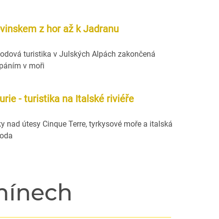
ovinskem z hor až k Jadranu
odová turistika v Julských Alpách zakončená
páním v moři
urie - turistika na Italské riviéře
ky nad útesy Cinque Terre, tyrkysové moře a italská
oda
mínech