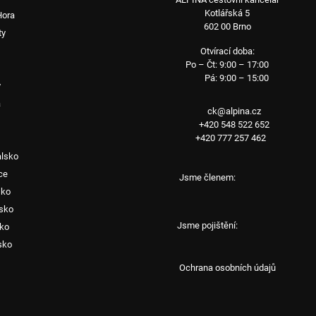
Kotlářská 5
Hora
602 00 Brno
ty
Otvírací doba:
Po – Čt: 9:00 – 17:00
Pá: 9:00 – 15:00
y
a
ck@alpina.cz
+420 548 522 652
+420 777 257 462
alsko
ce
Jsme členem:
sko
sko
Jsme pojištění:
sko
sko
Ochrana osobních údajů