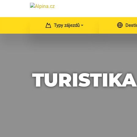
Typy zájezdů
Desti
TURISTIK