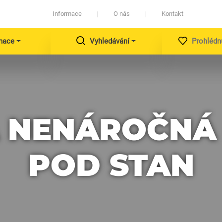
Informace
O nás
Kontakt
nace
Vyhledávání
Prohlédn
A NENÁROČNÁ 
POD STAN