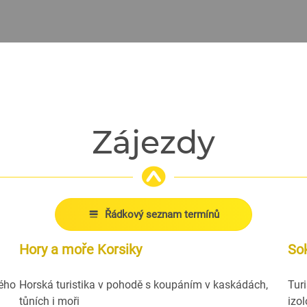
Zájezdy
Řádkový seznam termínů
Hory a moře Korsiky
So
vého
Horská turistika v pohodě s koupáním v kaskádách,
Tur
tůních i moři
izo