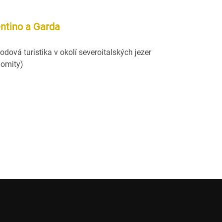
entino a Garda
odová turistika v okolí severoitalských jezer
lomity)