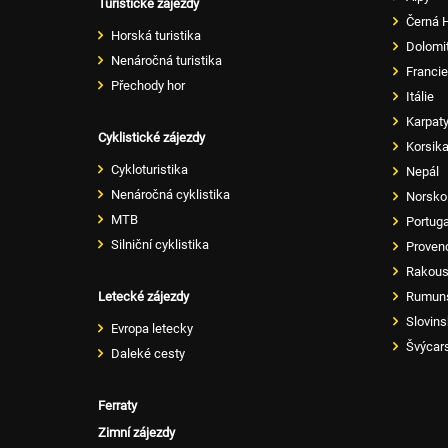
Turistické zájezdy
Černá 
Horská turistika
Dolomi
Nenáročná turistika
Francie
Přechody hor
Itálie
Karpat
Cyklistické zájezdy
Korsik
Cykloturistika
Nepál
Nenáročná cyklistika
Norsko
MTB
Portug
Silniční cyklistika
Proven
Rakou
Letecké zájezdy
Rumun
Slovin
Evropa letecky
Švýcar
Daleké cesty
Ferraty
Zimní zájezdy