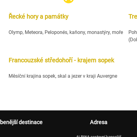
Řecké hory a památky
Tr
Olymp, Meteora, Peloponés, kaňony, monastýry, moře
Poh
(Do
Francouzské středohoří - krajem sopek
Měsíční krajina sopek, skal a jezer v kraji Auvergne
íbenější destinace
Adresa
ALPINA cestovní kancelář