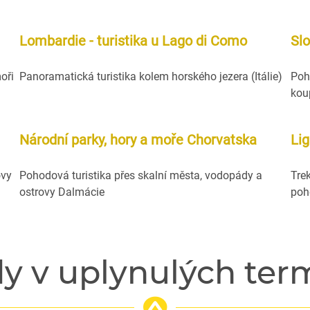
Lombardie - turistika u Lago di Como
Sl
oři
Panoramatická turistika kolem horského jezera (Itálie)
Poh
kou
Národní parky, hory a moře Chorvatska
Lig
ovy
Pohodová turistika přes skalní města, vodopády a
Tre
ostrovy Dalmácie
poh
dy v uplynulých ter